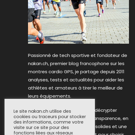
Passionné de tech sportive et fondateur de
nakan.ch, premier blog francophone sur les
montres cardio GPS, je partage depuis 2011
analyses, tests et actualités pour aider les
athlètes et amateurs à tirer le meilleur de
leurs équipements.
Mon objectif reste inchangé : décrypter
Le site nakan.ch utilise des
cookies ou traceurs pour stocker
l’innovation avec rigueur et transparence, en
des informations, comme votre
m’appuyant sur des données solides et une
visite sur ce site pour des
fonctions liées aux réseaux
expérience terrain. Que ce soit pour choisir