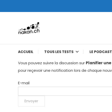
Skip
To
Content
Tests de montres cardio GPS, triathlon et plus
nakan.ch
ACCUEIL
TOUS LES TESTS
LE PODCAST
Vous pouvez suivre la discussion sur
Planifier un
pour reçevoir une notification lors de chaque no
E-mail