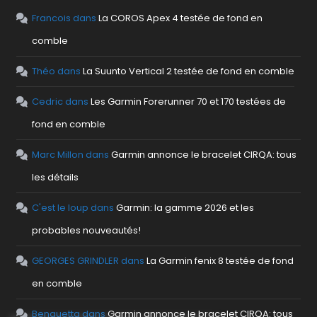
Francois
dans
La COROS Apex 4 testée de fond en
comble
Théo
dans
La Suunto Vertical 2 testée de fond en comble
Cedric
dans
Les Garmin Forerunner 70 et 170 testées de
fond en comble
Marc Millon
dans
Garmin annonce le bracelet CIRQA: tous
les détails
C'est le loup
dans
Garmin: la gamme 2026 et les
probables nouveautés!
GEORGES GRINDLER
dans
La Garmin fenix 8 testée de fond
en comble
Benguetta
dans
Garmin annonce le bracelet CIRQA: tous