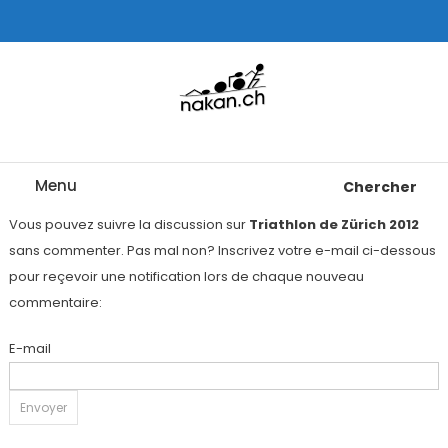
Skip
To
Content
Tests de montres cardio GPS, triathlon et plus
nakan.ch
Menu
Chercher
Vous pouvez suivre la discussion sur
Triathlon de Zürich 2012
sans commenter. Pas mal non? Inscrivez votre e-mail ci-dessous
pour reçevoir une notification lors de chaque nouveau
commentaire:
E-mail