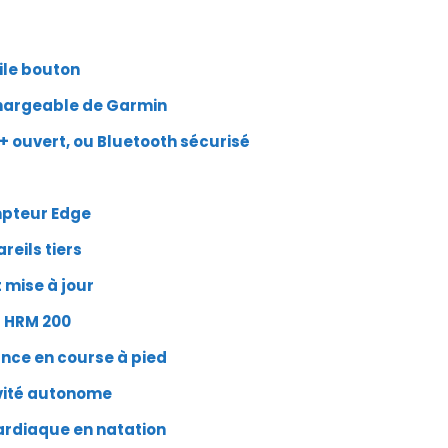
pile bouton
chargeable de Garmin
 ouvert, ou Bluetooth sécurisé
mpteur Edge
reils tiers
 mise à jour
t HRM 200
ance en course à pied
vité autonome
ardiaque en natation