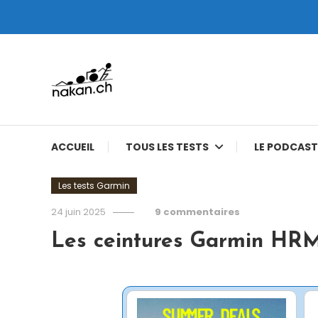
Skip
To
Content
Tests de montres cardio GPS, triathlon et plus
nakan.ch
ACCUEIL
TOUS LES TESTS
LE PODCAST
Les tests Garmin
24 juin 2025
9 commentaires
Les ceintures Garmin HR