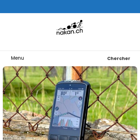
Skip
To
Content
Tests de montres cardio GPS, triathlon et plus
nakan.ch
Menu
Chercher