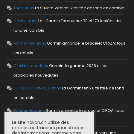
Théo
dans
La Suunto Vertical 2 testée de fond en comble
Cedric
dans
Les Garmin Forerunner 70 et 170 testées de
fond en comble
Marc Millon
dans
Garmin annonce le bracelet CIRQA: tous
les détails
C'est le loup
dans
Garmin: la gamme 2026 et les
probables nouveautés!
GEORGES GRINDLER
dans
La Garmin fenix 8 testée de fond
en comble
Benguetta
dans
Garmin annonce le bracelet CIRQA: tous
les détails
Le site nakan.ch utilise des
cookies ou traceurs pour stocker
des informations, comme votre
antho
dans
Mettre en place un serveur MCP vers une