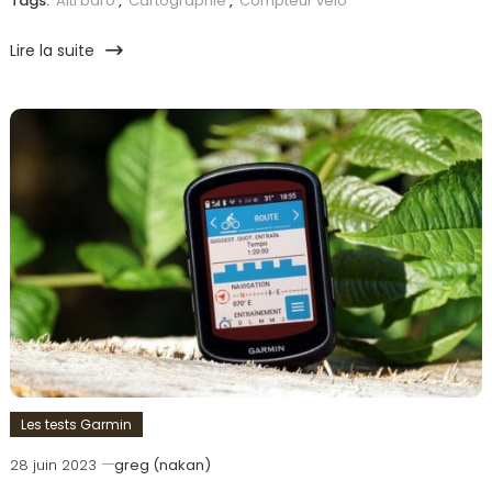
Tags:
Alti baro
,
Cartographie
,
Compteur vélo
Lire la suite
Les tests Garmin
28 juin 2023
greg (nakan)