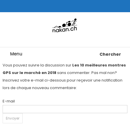
Skip
To
Content
Tests de montres cardio GPS, triathlon et plus
nakan.ch
Menu
Chercher
Vous pouvez suivre la discussion sur
Les 10 meilleures montres
GPS sur le marché en 2018
sans commenter. Pas mal non?
Inscrivez votre e-mail ci-dessous pour reçevoir une notification
lors de chaque nouveau commentaire:
E-mail