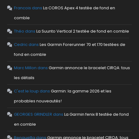
Francois
dans
La COROS Apex 4 testée de fond en
comble
Théo
dans
La Suunto Vertical 2 testée de fond en comble
Cedric
dans
Les Garmin Forerunner 70 et 170 testées de
fond en comble
Marc Millon
dans
Garmin annonce le bracelet CIRQA: tous
les détails
C'est le loup
dans
Garmin: la gamme 2026 et les
probables nouveautés!
GEORGES GRINDLER
dans
La Garmin fenix 8 testée de fond
en comble
Benguetta
dans
Garmin annonce le bracelet CIRQA: tous