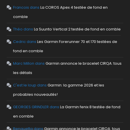
Francois
dans
La COROS Apex 4 testée de fond en
comble
Théo
dans
La Suunto Vertical 2 testée de fond en comble
Cedric
dans
Les Garmin Forerunner 70 et 170 testées de
fond en comble
Marc Millon
dans
Garmin annonce le bracelet CIRQA: tous
les détails
C'est le loup
dans
Garmin: la gamme 2026 et les
probables nouveautés!
GEORGES GRINDLER
dans
La Garmin fenix 8 testée de fond
en comble
Benguetta
dans
Garmin annonce le bracelet CIRQA: tous