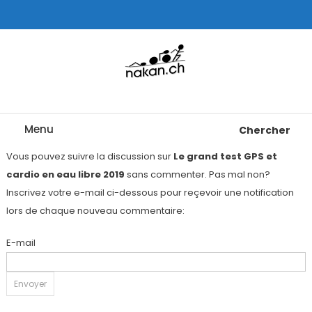
Skip
To
Content
Tests de montres cardio GPS, triathlon et plus
nakan.ch
Menu
Chercher
Vous pouvez suivre la discussion sur
Le grand test GPS et
cardio en eau libre 2019
sans commenter. Pas mal non?
Inscrivez votre e-mail ci-dessous pour reçevoir une notification
lors de chaque nouveau commentaire:
E-mail