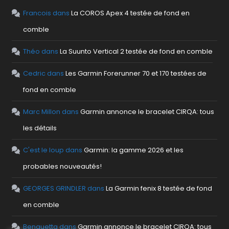
Francois
dans
La COROS Apex 4 testée de fond en
comble
Théo
dans
La Suunto Vertical 2 testée de fond en comble
Cedric
dans
Les Garmin Forerunner 70 et 170 testées de
fond en comble
Marc Millon
dans
Garmin annonce le bracelet CIRQA: tous
les détails
C'est le loup
dans
Garmin: la gamme 2026 et les
probables nouveautés!
GEORGES GRINDLER
dans
La Garmin fenix 8 testée de fond
en comble
Benguetta
dans
Garmin annonce le bracelet CIRQA: tous