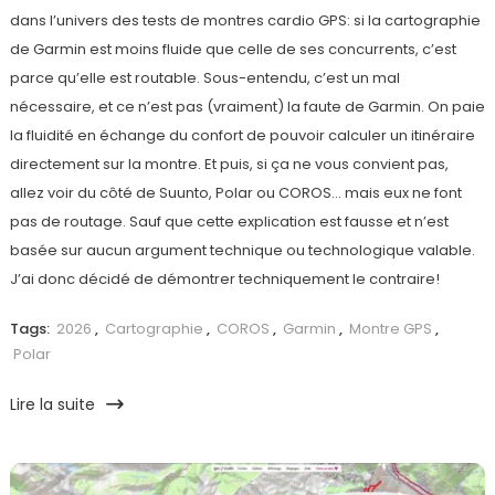
dans l’univers des tests de montres cardio GPS: si la cartographie
de Garmin est moins fluide que celle de ses concurrents, c’est
parce qu’elle est routable. Sous-entendu, c’est un mal
nécessaire, et ce n’est pas (vraiment) la faute de Garmin. On paie
la fluidité en échange du confort de pouvoir calculer un itinéraire
directement sur la montre. Et puis, si ça ne vous convient pas,
allez voir du côté de Suunto, Polar ou COROS… mais eux ne font
pas de routage. Sauf que cette explication est fausse et n’est
basée sur aucun argument technique ou technologique valable.
J’ai donc décidé de démontrer techniquement le contraire!
Tags:
2026
,
Cartographie
,
COROS
,
Garmin
,
Montre GPS
,
Polar
Lire la suite