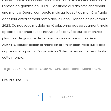
l’entrée de gamme de COROS, destinée aux athlètes cherchant
une montre légère, compacte mais qui les suit de manière fiable
dans leur entrainement remplace la Pace 3 lancée en novembre
2023. Ce nouveau modèle ne révolutionne pas ce segment, mais
apporte de nombreuses nouveautés arrivées sur les montres
plus haut de gamme de la marque ces derniers mois: écran
AMOLED, bouton action et micro en premier plan. Mais aussi des
capteurs plus précis. J’ai passé les 3 dernières semaines à tester
cette montre.
Tags:
2025
,
Alti baro
,
COROS
,
GPS Dual-Band
,
Montre GPS
Lire la suite
1
Pagination
2
Suivant
des