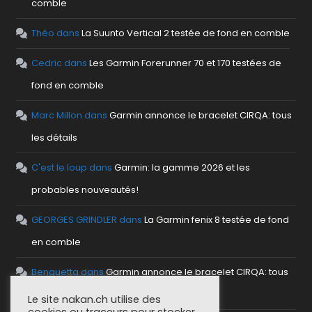
comble
Théo
dans
La Suunto Vertical 2 testée de fond en comble
Cedric
dans
Les Garmin Forerunner 70 et 170 testées de
fond en comble
Marc Millon
dans
Garmin annonce le bracelet CIRQA: tous
les détails
C'est le loup
dans
Garmin: la gamme 2026 et les
probables nouveautés!
GEORGES GRINDLER
dans
La Garmin fenix 8 testée de fond
en comble
Benguetta
dans
Garmin annonce le bracelet CIRQA: tous
les détails
Le site nakan.ch utilise des