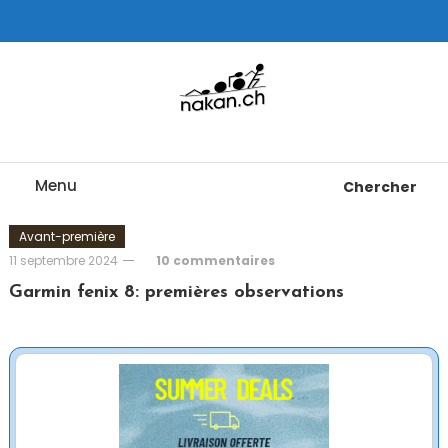
Skip
To
Content
Tests de montres cardio GPS, triathlon et plus
nakan.ch
Menu
Chercher
Avant-première
11 septembre 2024
10 commentaires
Garmin fenix 8: premières observations