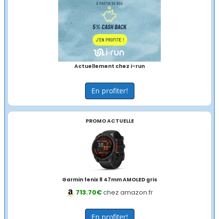
Actuellement chez i-run
En profiter!
PROMO ACTUELLE
Garmin fenix 8 47mm AMOLED gris
713.70€
chez amazon.fr
En profiter!