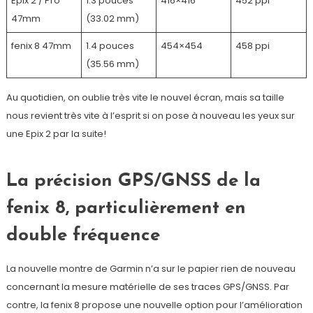
Epix 2 / Pro
1.3 pouces
416×416
452 ppi
47mm
(33.02 mm)
fenix 8 47mm
1.4 pouces
454×454
458 ppi
(35.56 mm)
Au quotidien, on oublie très vite le nouvel écran, mais sa taille
nous revient très vite à l’esprit si on pose à nouveau les yeux sur
une Epix 2 par la suite!
La précision GPS/GNSS de la
fenix 8, particulièrement en
double fréquence
La nouvelle montre de Garmin n’a sur le papier rien de nouveau
concernant la mesure matérielle de ses traces GPS/GNSS. Par
contre, la fenix 8 propose une nouvelle option pour l’amélioration