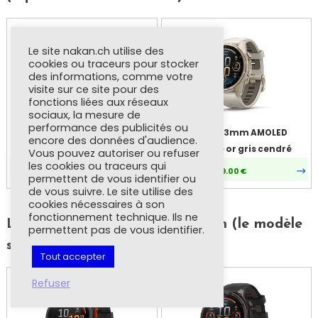
Le site nakan.ch utilise des
cookies ou traceurs pour stocker
des informations, comme votre
visite sur ce site pour des
fonctions liées aux réseaux
sociaux, la mesure de
performance des publicités ou
fenix 8 43mm AMOLED
fenix 8 43mm AMOLED
encore des données d'audience.
Sapphire carbone gris/noir
Sapphire or gris cendré
Vous pouvez autoriser ou refuser
les cookies ou traceurs qui
i-run.fr
849.00 €
i-run.fr
849.00 €
permettent de vous identifier ou
de vous suivre. Le site utilise des
cookies nécessaires à son
fonctionnement technique. Ils ne
Les modèles de fenix 8 de 47mm (le modèle
permettent pas de vous identifier.
standard)
Tout accepter
Refuser