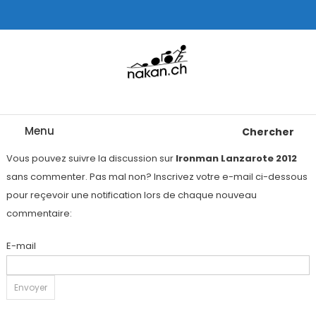
Skip
To
Content
Tests de montres cardio GPS, triathlon et plus
nakan.ch
Menu
Chercher
Vous pouvez suivre la discussion sur
Ironman Lanzarote 2012
sans commenter. Pas mal non? Inscrivez votre e-mail ci-dessous
pour reçevoir une notification lors de chaque nouveau
commentaire:
E-mail