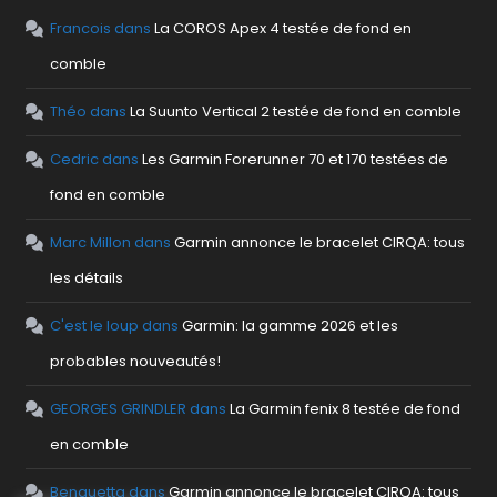
Francois
dans
La COROS Apex 4 testée de fond en
comble
Théo
dans
La Suunto Vertical 2 testée de fond en comble
Cedric
dans
Les Garmin Forerunner 70 et 170 testées de
fond en comble
Marc Millon
dans
Garmin annonce le bracelet CIRQA: tous
les détails
C'est le loup
dans
Garmin: la gamme 2026 et les
probables nouveautés!
GEORGES GRINDLER
dans
La Garmin fenix 8 testée de fond
en comble
Benguetta
dans
Garmin annonce le bracelet CIRQA: tous