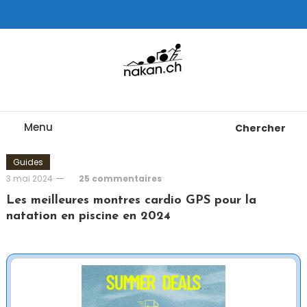
Skip
To
Content
Tests de montres cardio GPS, triathlon et plus
nakan.ch
Menu
Chercher
Guides
3 mai 2024
25 commentaires
Les meilleures montres cardio GPS pour la
natation en piscine en 2024