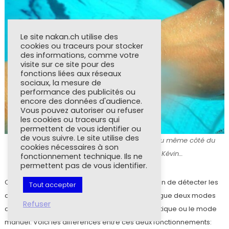
Le site nakan.ch utilise des
cookies ou traceurs pour stocker
des informations, comme votre
visite sur ce site pour des
fonctions liées aux réseaux
sociaux, la mesure de
performance des publicités ou
encore des données d'audience.
Vous pouvez autoriser ou refuser
les cookies ou traceurs qui
permettent de vous identifier ou
de vous suivre. Le site utilise des
1825 mètres alors que je m’arrête toujours du même côté du
cookies nécessaires à son
bassin? Les calculs sont pas bons Kévin…
fonctionnement technique. Ils ne
permettent pas de vous identifier.
Chaque marque propose aussi sa propre façon de détecter les
Tout accepter
arrêts au mur, et les phases de nage. On distingue deux modes
Refuser
dans les montres du marché: le mode automatique ou le mode
manuel. Voici les différences entre ces deux fonctionnements: