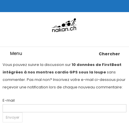
Skip
To
Content
Tests de montres cardio GPS, triathlon et plus
nakan.ch
Menu
Chercher
Vous pouvez suivre la discussion sur
10 données de FirstBeat
intégrées à nos montres cardio GPS sous la loupe
sans
commenter. Pas mal non? Inscrivez votre e-mail ci-dessous pour
reçevoir une notification lors de chaque nouveau commentaire:
E-mail