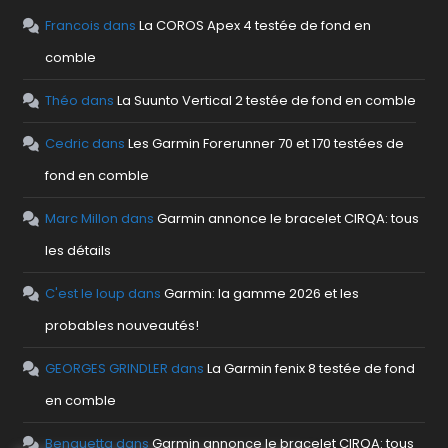
Francois
dans
La COROS Apex 4 testée de fond en
comble
Théo
dans
La Suunto Vertical 2 testée de fond en comble
Cedric
dans
Les Garmin Forerunner 70 et 170 testées de
fond en comble
Marc Millon
dans
Garmin annonce le bracelet CIRQA: tous
les détails
C'est le loup
dans
Garmin: la gamme 2026 et les
probables nouveautés!
GEORGES GRINDLER
dans
La Garmin fenix 8 testée de fond
en comble
Benguetta
dans
Garmin annonce le bracelet CIRQA: tous