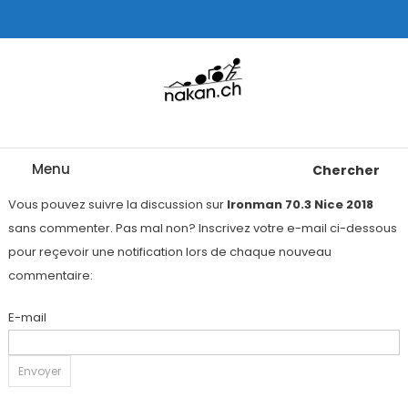
Skip
To
Content
Tests de montres cardio GPS, triathlon et plus
nakan.ch
Menu
Chercher
Vous pouvez suivre la discussion sur
Ironman 70.3 Nice 2018
sans commenter. Pas mal non? Inscrivez votre e-mail ci-dessous
pour reçevoir une notification lors de chaque nouveau
commentaire:
E-mail