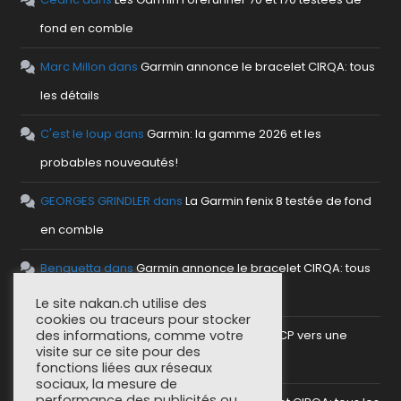
fond en comble
Marc Millon
dans
Garmin annonce le bracelet CIRQA: tous
les détails
C'est le loup
dans
Garmin: la gamme 2026 et les
probables nouveautés!
GEORGES GRINDLER
dans
La Garmin fenix 8 testée de fond
en comble
Benguetta
dans
Garmin annonce le bracelet CIRQA: tous
les détails
Le site nakan.ch utilise des
cookies ou traceurs pour stocker
des informations, comme votre
antho
dans
Mettre en place un serveur MCP vers une
visite sur ce site pour des
plateforme sportive
fonctions liées aux réseaux
sociaux, la mesure de
performance des publicités ou