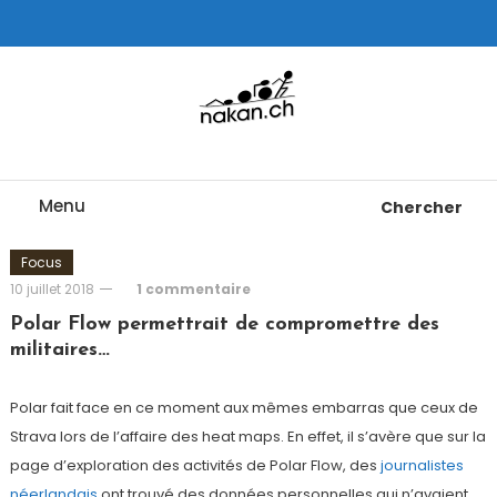
Skip
To
Content
Tests de montres cardio GPS, triathlon et plus
nakan.ch
Menu
Chercher
Focus
10 juillet 2018
1 commentaire
Polar Flow permettrait de compromettre des
militaires…
Polar fait face en ce moment aux mêmes embarras que ceux de
Strava lors de l’affaire des heat maps. En effet, il s’avère que sur la
page d’exploration des activités de Polar Flow, des
journalistes
néerlandais
ont trouvé des données personnelles qui n’avaient