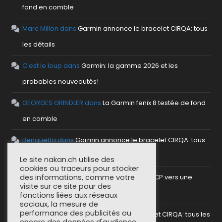
fond en comble
Marc Millon
dans
Garmin annonce le bracelet CIRQA: tous
les détails
C'est le loup
dans
Garmin: la gamme 2026 et les
probables nouveautés!
GEORGES GRINDLER
dans
La Garmin fenix 8 testée de fond
en comble
Benguetta
dans
Garmin annonce le bracelet CIRQA: tous
les détails
Le site nakan.ch utilise des
cookies ou traceurs pour stocker
des informations, comme votre
antho
dans
Mettre en place un serveur MCP vers une
visite sur ce site pour des
plateforme sportive
fonctions liées aux réseaux
sociaux, la mesure de
performance des publicités ou
SoCorsu
dans
Garmin annonce le bracelet CIRQA: tous les