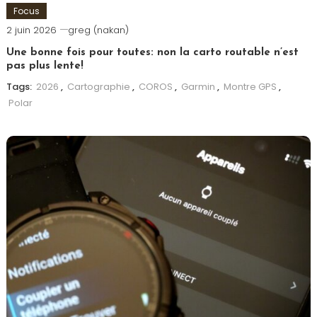
Focus
2 juin 2026
greg (nakan)
Une bonne fois pour toutes: non la carto routable n’est
pas plus lente!
Tags:
2026
,
Cartographie
,
COROS
,
Garmin
,
Montre GPS
,
Polar