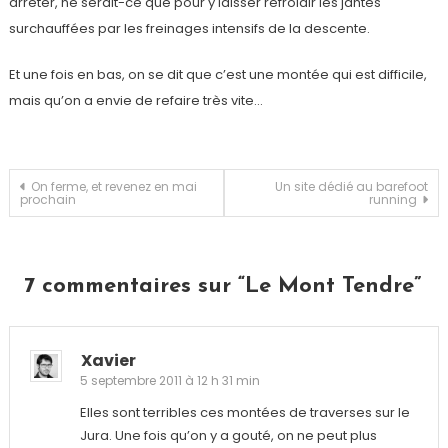
arrêter, ne serait-ce que pour y laisser refroidir les jantes
surchauffées par les freinages intensifs de la descente.
Et une fois en bas, on se dit que c’est une montée qui est difficile,
mais qu’on a envie de refaire très vite…
Navigation
On ferme, et revenez en mai
Un site dédié au barefoot
prochain
running
de
l’article
7 commentaires sur “
Le Mont Tendre
”
Xavier
5 septembre 2011 à 12 h 31 min
Elles sont terribles ces montées de traverses sur le
Jura. Une fois qu’on y a gouté, on ne peut plus