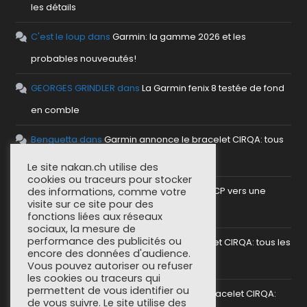
les détails
C'est le loup
dans
Garmin: la gamme 2026 et les
probables nouveautés!
GEORGES GRINDLER
dans
La Garmin fenix 8 testée de fond
en comble
Benguetta
dans
Garmin annonce le bracelet CIRQA: tous
les détails
Le site nakan.ch utilise des
cookies ou traceurs pour stocker
antho
dans
Mettre en place un serveur MCP vers une
des informations, comme votre
visite sur ce site pour des
plateforme sportive
fonctions liées aux réseaux
sociaux, la mesure de
performance des publicités ou
SoCorsu
dans
Garmin annonce le bracelet CIRQA: tous les
encore des données d'audience.
détails
Vous pouvez autoriser ou refuser
les cookies ou traceurs qui
permettent de vous identifier ou
greg (nakan)
dans
Garmin annonce le bracelet CIRQA:
de vous suivre. Le site utilise des