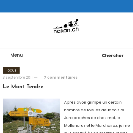
Skip
To
Content
Tests de montres cardio GPS, triathlon et plus
nakan.ch
Menu
Chercher
Focus
3 septembre 2011
7 commentaires
Le Mont Tendre
Après avoir grimpé un certain
nombre de fois les deux cols du
Jura proches de chez moi, le
Mollendruz et le Marchairuz, je me