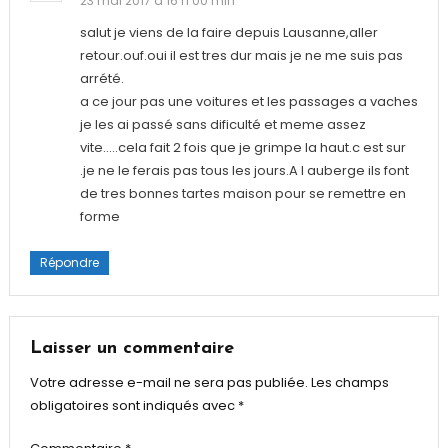
23 mai 2017 à 16 h 00 min
salut je viens de la faire depuis Lausanne,aller
retour.ouf.oui il est tres dur mais je ne me suis pas
arrété.
a ce jour pas une voitures et les passages a vaches
je les ai passé sans dificulté et meme assez
vite…..cela fait 2 fois que je grimpe la haut.c est sur
.je ne le ferais pas tous les jours.A l auberge ils font
de tres bonnes tartes maison pour se remettre en
forme
Répondre
Laisser un commentaire
Votre adresse e-mail ne sera pas publiée.
Les champs
obligatoires sont indiqués avec
*