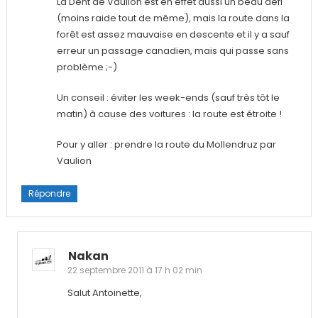
La Dent de Vaulion est en effet aussi un beau défi
(moins raide tout de même), mais la route dans la
forêt est assez mauvaise en descente et il y a sauf
erreur un passage canadien, mais qui passe sans
problème ;-)
Un conseil : éviter les week-ends (sauf très tôt le
matin) à cause des voitures : la route est étroite !
Pour y aller : prendre la route du Mollendruz par
Vaulion
Répondre
Nakan
22 septembre 2011 à 17 h 02 min
Salut Antoinette,