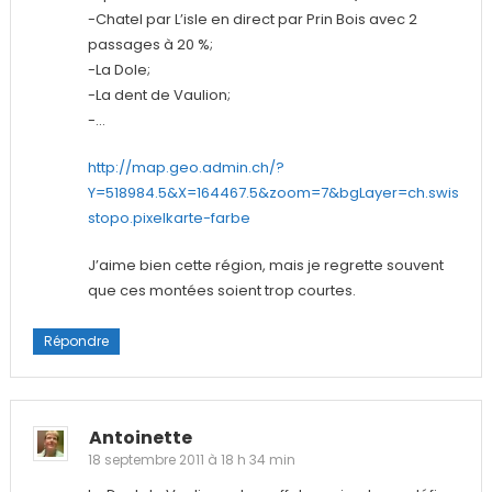
-Chatel par L’isle en direct par Prin Bois avec 2
passages à 20 %;
-La Dole;
-La dent de Vaulion;
-…
http://map.geo.admin.ch/?
Y=518984.5&X=164467.5&zoom=7&bgLayer=ch.swis
stopo.pixelkarte-farbe
J’aime bien cette région, mais je regrette souvent
que ces montées soient trop courtes.
Répondre
Antoinette
18 septembre 2011 à 18 h 34 min