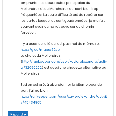
emprunter les deux routes principales du
Mollendruz et du Marchairuz qui sont bien trop
fréquentées. La seule difficulté est de repérer sur
les cartes lesquelles sont goudronnées, je me fais
souvent avoir et me retrouve sur du chemin
forestier.
Il y a aussi celle là qui est pas mal de mémoire:
http://g.co/maps/52se
Le chalet du Mollendruz
(
http://runkeeper.com/user/xavieralexandre/activi
ty/32090262
) est aussi une chouette alternative au
Mollendruz
Et si on est prêt à abandonner le bitume pour de
bon, j’aime bien
http://runkeeper.com/user/xavieralexandre/activit
y/45434805
Répondre