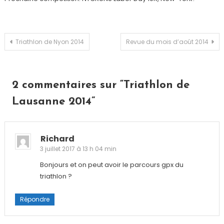
Navigation
Triathlon de Nyon 2014
Revue du mois d’août 2014
de
2 commentaires sur “
Triathlon de
l’article
Lausanne 2014
”
Richard
3 juillet 2017 à 13 h 04 min
Bonjours et on peut avoir le parcours gpx du
triathlon ?
Répondre