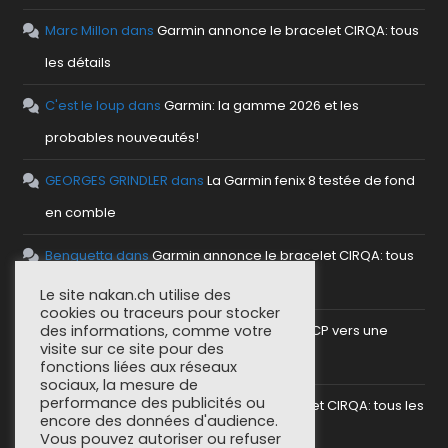
Marc Millon
dans
Garmin annonce le bracelet CIRQA: tous
les détails
C'est le loup
dans
Garmin: la gamme 2026 et les
probables nouveautés!
GEORGES GRINDLER
dans
La Garmin fenix 8 testée de fond
en comble
Benguetta
dans
Garmin annonce le bracelet CIRQA: tous
les détails
Le site nakan.ch utilise des
cookies ou traceurs pour stocker
antho
dans
Mettre en place un serveur MCP vers une
des informations, comme votre
visite sur ce site pour des
plateforme sportive
fonctions liées aux réseaux
sociaux, la mesure de
performance des publicités ou
SoCorsu
dans
Garmin annonce le bracelet CIRQA: tous les
encore des données d'audience.
détails
Vous pouvez autoriser ou refuser