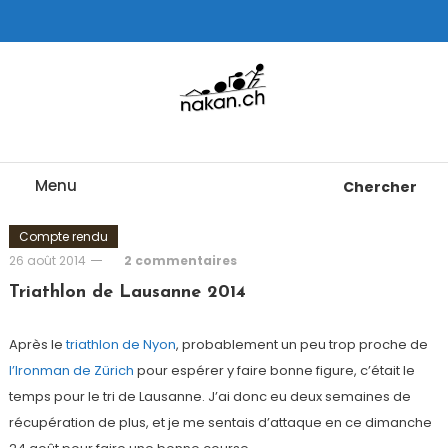
Skip
To
Content
Tests de montres cardio GPS, triathlon et plus
nakan.ch
Menu
Chercher
Compte rendu
26 août 2014
2 commentaires
Triathlon de Lausanne 2014
Après le
triathlon de Nyon
, probablement un peu trop proche de
l’Ironman de Zürich
pour espérer y faire bonne figure, c’était le
temps pour le tri de Lausanne. J’ai donc eu deux semaines de
récupération de plus, et je me sentais d’attaque en ce dimanche