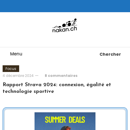
Skip
To
Content
Tests de montres cardio GPS, triathlon et plus
nakan.ch
Menu
Chercher
Focus
4 décembre 2024
8 commentaires
Rapport Strava 2024: connexion, égalité et
technologie sportive