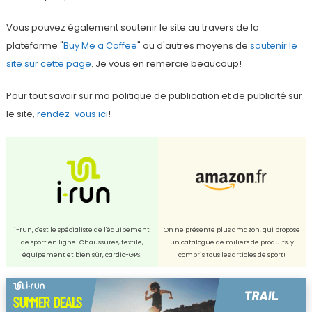
Vous pouvez également soutenir le site au travers de la
plateforme "
Buy Me a Coffee
" ou d'autres moyens de
soutenir le
site sur cette page
. Je vous en remercie beaucoup!
Pour tout savoir sur ma politique de publication et de publicité sur
le site,
rendez-vous ici
!
i-run, c'est le spécialiste de l'équipement
On ne présente plus amazon, qui propose
de sport en ligne! Chaussures, textile,
un catalogue de miliers de produits, y
équipement et bien sûr, cardio-GPS!
compris tous les articles de sport!