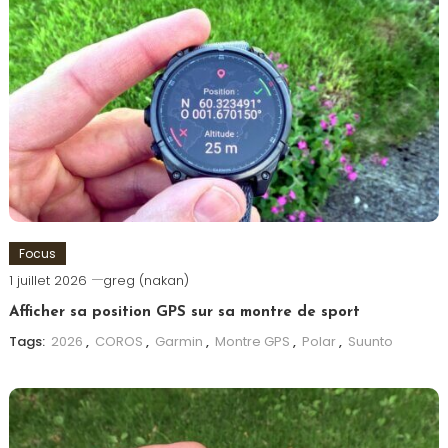
Focus
1 juillet 2026
greg (nakan)
Afficher sa position GPS sur sa montre de sport
Tags:
2026
,
COROS
,
Garmin
,
Montre GPS
,
Polar
,
Suunto