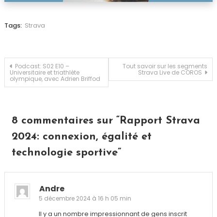
Tags:
Strava
Navigation
Podcast: S02 E10 –
Tout savoir sur les segments
Universitaire et triathlète
Strava Live de COROS
olympique, avec Adrien Briffod
de
l’article
8 commentaires sur “
Rapport Strava
2024: connexion, égalité et
technologie sportive
”
Andre
5 décembre 2024 à 16 h 05 min
Il y a un nombre impressionnant de gens inscrit