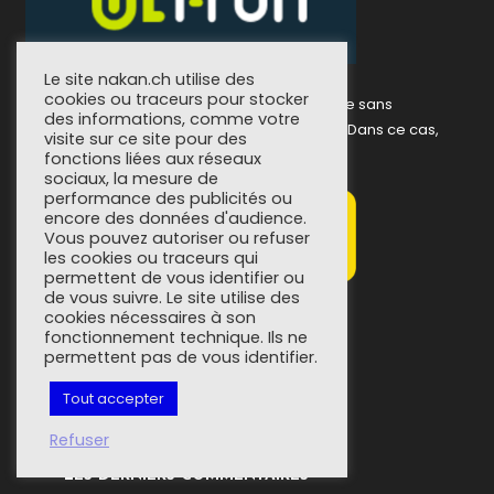
Le site nakan.ch utilise des
cookies ou traceurs pour stocker
Vous souhaitez me donner un coup de pouce sans
des informations, comme votre
forcément acheter quelque chose en ligne? Dans ce cas,
visite sur ce site pour des
pour quoi ne pas me payer un café?
fonctions liées aux réseaux
sociaux, la mesure de
performance des publicités ou
encore des données d'audience.
Vous pouvez autoriser ou refuser
les cookies ou traceurs qui
permettent de vous identifier ou
de vous suivre. Le site utilise des
cookies nécessaires à son
fonctionnement technique. Ils ne
permettent pas de vous identifier.
Tout accepter
Refuser
LES DERNIERS COMMENTAIRES