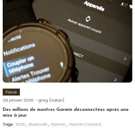
Focus
29 janvier 2026
greg (nakan)
Des millions de montres Garmin déconnectées après une
mise à jour
Tags:
2026
,
Bluetooth
,
Garmin
,
Garmin Connect