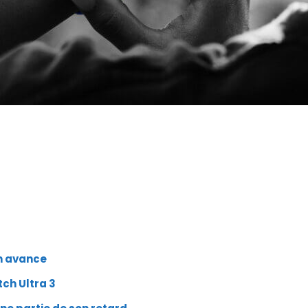
on avance
tch Ultra 3