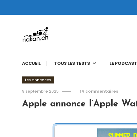
Skip
To
Content
Tests de montres cardio GPS, triathlon et plus
nakan.ch
ACCUEIL
TOUS LES TESTS
LE PODCAST
Les annonces
9 septembre 2025
14 commentaires
Apple annonce l’Apple Watc