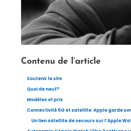
Contenu de l’article
Soutenir le site
Quoi de neuf?
Modèles et prix
Connectivité 5G et satellite: Apple garde s
Un lien satellite de secours sur l’Apple Wa