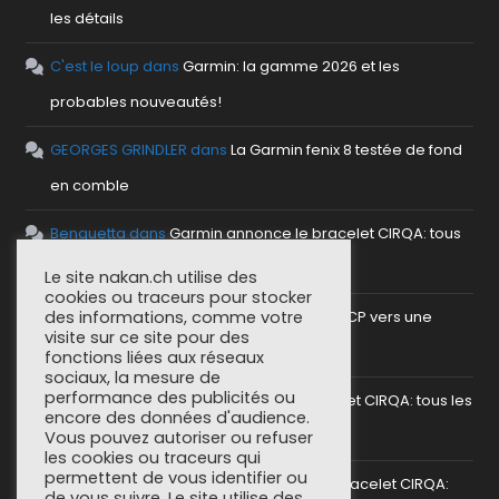
les détails
C'est le loup
dans
Garmin: la gamme 2026 et les
probables nouveautés!
GEORGES GRINDLER
dans
La Garmin fenix 8 testée de fond
en comble
Benguetta
dans
Garmin annonce le bracelet CIRQA: tous
les détails
Le site nakan.ch utilise des
cookies ou traceurs pour stocker
antho
dans
Mettre en place un serveur MCP vers une
des informations, comme votre
visite sur ce site pour des
plateforme sportive
fonctions liées aux réseaux
sociaux, la mesure de
performance des publicités ou
SoCorsu
dans
Garmin annonce le bracelet CIRQA: tous les
encore des données d'audience.
détails
Vous pouvez autoriser ou refuser
les cookies ou traceurs qui
permettent de vous identifier ou
greg (nakan)
dans
Garmin annonce le bracelet CIRQA:
de vous suivre. Le site utilise des