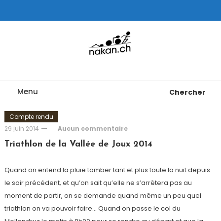
Skip
To
Content
Tests de montres cardio GPS, triathlon et plus
nakan.ch
Menu
Chercher
Compte rendu
29 juin 2014
Aucun commentaire
Triathlon de la Vallée de Joux 2014
Quand on entend la pluie tomber tant et plus toute la nuit depuis
le soir précédent, et qu’on sait qu’elle ne s’arrêtera pas au
moment de partir, on se demande quand même un peu quel
triathlon on va pouvoir faire… Quand on passe le col du