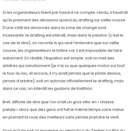
Si les organisateurs lisent par hasard ce compte-rendu, il faudrait
qu’ils prennent des décisions quand au drafting sur cette course.
D’une côté les annonces dans la zone de change sont
incessante: le drafting est interdit, mais dans le peloton (c’est le
cas de le dire), on raconte à qui veut l’entendre que sur cette
course, les organisateurs le tolère car il est impossible de faire
autrement. En réalité, l’équation est simple: soit on met des
arbitres qui sanctionnent (je n’ai vu que quelques motos sur tout
le tour du lac, et encore, il n’y avait jamais que le pilote dessus,
jamais d’arbitre), soit on autorise officiellement le drafting, mais
dans ce cas, on interdit les guidons de triathlon.
Bref, difficile de dire que l’on a fait un gros vélo en « chasse
patate » alors que des gens ont fait le même temps voire mieux
en prenant la roue des meilleurs sans jamais prendre le vent.
Quoi qu’il en soit, la moyenne au demi-tour du Sentier souffre du