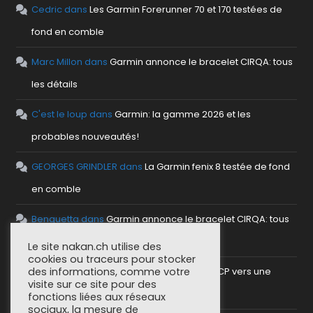
Cedric
dans
Les Garmin Forerunner 70 et 170 testées de
fond en comble
Marc Millon
dans
Garmin annonce le bracelet CIRQA: tous
les détails
C'est le loup
dans
Garmin: la gamme 2026 et les
probables nouveautés!
GEORGES GRINDLER
dans
La Garmin fenix 8 testée de fond
en comble
Benguetta
dans
Garmin annonce le bracelet CIRQA: tous
les détails
Le site nakan.ch utilise des
cookies ou traceurs pour stocker
antho
dans
Mettre en place un serveur MCP vers une
des informations, comme votre
visite sur ce site pour des
plateforme sportive
fonctions liées aux réseaux
sociaux, la mesure de