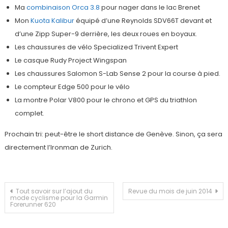
Ma
combinaison Orca 3.8
pour nager dans le lac Brenet
Mon
Kuota Kalibur
équipé d’une Reynolds SDV66T devant et
d’une Zipp Super-9 derrière, les deux roues en boyaux.
Les chaussures de vélo Specialized Trivent Expert
Le casque Rudy Project Wingspan
Les chaussures Salomon S-Lab Sense 2 pour la course à pied.
Le compteur Edge 500 pour le vélo
La montre Polar V800 pour le chrono et GPS du triathlon
complet.
Prochain tri: peut-être le short distance de Genève. Sinon, ça sera
directement l’Ironman de Zurich.
Navigation
Tout savoir sur l’ajout du
Revue du mois de juin 2014
mode cyclisme pour la Garmin
Forerunner 620
de