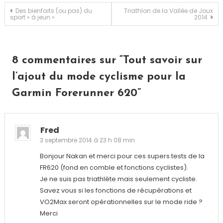
Navigation
Des bienfaits (ou pas) du
Triathlon de la Vallée de Joux
sport « à jeun »
2014
de
l’article
8 commentaires sur “
Tout savoir sur
l’ajout du mode cyclisme pour la
Garmin Forerunner 620
”
Fred
3 septembre 2014 à 23 h 08 min
Bonjour Nakan et merci pour ces supers tests de la
FR620 (fond en comble et fonctions cyclistes).
Je ne suis pas triathlète mais seulement cycliste.
Savez vous si les fonctions de récupérations et
VO2Max seront opérationnelles sur le mode ride ?
Merci