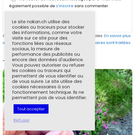
également possible de
s'inscrire
sans commenter.
Le site nakan.ch utilise des
cookies ou traceurs pour stocker
des informations, comme votre
Ce site utilise Akismet pour réduire les indésirables.
En savoir plus
visite sur ce site pour des
sur la façon dont les données de vos commentaires sont traitées
.
fonctions liées aux réseaux
sociaux, la mesure de
performance des publicités ou
encore des données d'audience.
À LIRE AUSSI
Vous pouvez autoriser ou refuser
les cookies ou traceurs qui
permettent de vous identifier ou
de vous suivre. Le site utilise des
cookies nécessaires à son
fonctionnement technique. Ils ne
permettent pas de vous identifier.
Tout accepter
Refuser