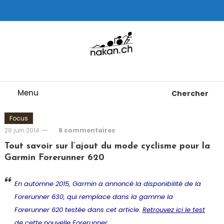
Skip
To
Content
Tests de montres cardio GPS, triathlon et plus
nakan.ch
Menu
Chercher
Focus
28 juin 2014
8 commentaires
Tout savoir sur l’ajout du mode cyclisme pour la
Garmin Forerunner 620
En automne 2015, Garmin a annoncé la disponibilité de la
Forerunner 630, qui remplace dans la gamme la
Forerunner 620 testée dans cet article.
Retrouvez ici le test
de cette nouvelle Forerunner
.