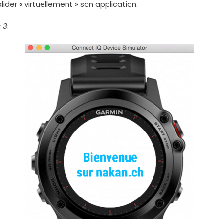
alider « virtuellement » son application.
x 3
: