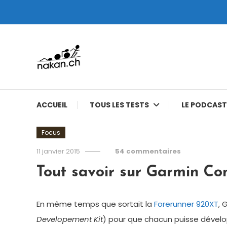
Skip
To
Content
Tests de montres cardio GPS, triathlon et plus
nakan.ch
ACCUEIL
TOUS LES TESTS
LE PODCAST
Focus
11 janvier 2015
54 commentaires
Tout savoir sur Garmin Co
En même temps que sortait la
Forerunner 920XT
, 
Developement Kit
) pour que chacun puisse dévelo