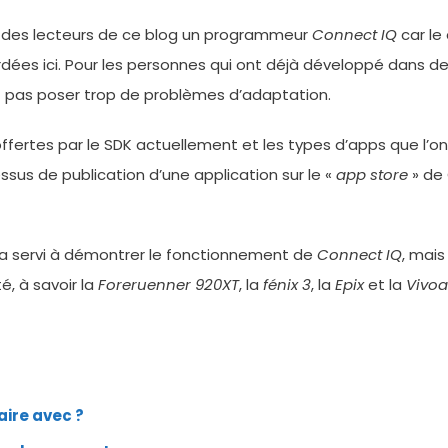
un des lecteurs de ce blog un programmeur
Connect IQ
car le
rdées ici. Pour les personnes qui ont déjà développé dans
it pas poser trop de problèmes d’adaptation.
 offertes par le SDK actuellement et les types d’apps que l’on
essus de publication d’une application sur le «
app store
» de 
i a servi à démontrer le fonctionnement de
Connect IQ
, mais
é, à savoir la
Foreruenner 920XT
, la
fénix 3
, la
Epix
et la
Vivoa
aire avec ?