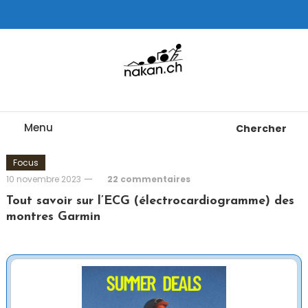
Skip
To
Content
Tests de montres cardio GPS, triathlon et plus
nakan.ch
Menu
Chercher
Focus
10 novembre 2023
22 commentaires
Tout savoir sur l’ECG (électrocardiogramme) des
montres Garmin