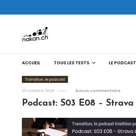
Skip
To
Content
Tests de montres cardio GPS, triathlon et plus
nakan.ch
ACCUEIL
TOUS LES TESTS
LE PODCAST
Transition, le podcast
20 octobre 2025
Aucun commentaire
Podcast: S03 E08 – Strava 
Transition, le podcast triathlon 
Podcast: S03 E08 - Strava 