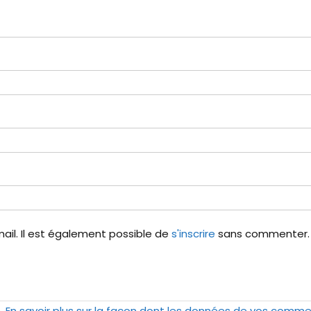
il. Il est également possible de
s'inscrire
sans commenter.
s.
En savoir plus sur la façon dont les données de vos comme