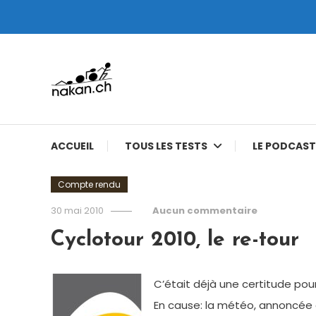
Skip
To
Content
Tests de montres cardio GPS, triathlon et plus
nakan.ch
ACCUEIL
TOUS LES TESTS
LE PODCAST
Compte rendu
30 mai 2010
Aucun commentaire
Cyclotour 2010, le re-tour
C’était déjà une certitude pou
En cause: la météo, annoncée c