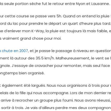
: la seule portion sèche fut le retour entre Nyon et Lausanne.
r cette course se passe vers 5h. Quand on entend la pluie fr
ord du lac pour prendre le départ un quart d’heure plus tard.
e d’enlever mon K-Way, la pluie est toujours là mais faible
lus vraiment grand chose pour moi.
 chute en 2007
, et je passe le passage à niveau en question
ent là autour des 35.5 km/h. Malheureusement, le vent se 
ole. J’essaye de cravacher pour remonter, mais seul face au
 longtemps bien organisé.
également été largués. Nous nous organisons à trois pour rall
ais de la fille qui nous accompagne. Lors de mon dernier rel
 arrive à recrocher un groupe plus fourni. Nous avons réeussi
n sortir à trois. Je vais d’ailleurs perdre mes deux compagno