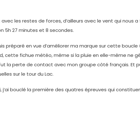
avec les restes de forces, d’ailleurs avec le vent qui nous a
e en 5h 27 minutes et 8 secondes.
uis préparé en vue d’améliorer ma marque sur cette boucle 
d, cette fichue météo, même si la pluie en elle-même ne gên
fut la perte de contact avec mon groupe côté français. Et p
lles sur le tour du Lac.
parti, j’ai bouclé la première des quatres épreuves qui consti