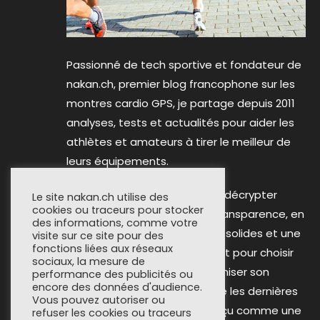
Passionné de tech sportive et fondateur de
nakan.ch, premier blog francophone sur les
montres cardio GPS, je partage depuis 2011
analyses, tests et actualités pour aider les
athlètes et amateurs à tirer le meilleur de
leurs équipements.
Mon objectif reste inchangé : décrypter
Le site nakan.ch utilise des
cookies ou traceurs pour stocker
l’innovation avec rigueur et transparence, en
des informations, comme votre
m’appuyant sur des données solides et une
visite sur ce site pour des
fonctions liées aux réseaux
expérience terrain. Que ce soit pour choisir
sociaux, la mesure de
une montre connectée, optimiser son
performance des publicités ou
encore des données d'audience.
entraînement ou comprendre les dernières
Vous pouvez autoriser ou
tendances, nakan.ch est conçu comme une
refuser les cookies ou traceurs