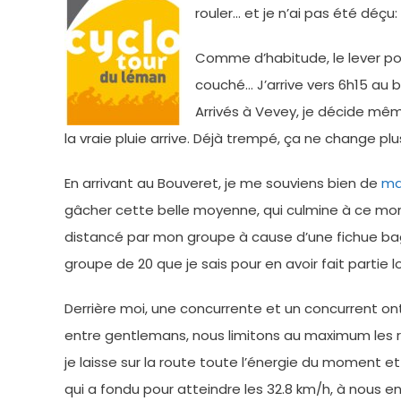
rouler… et je n’ai pas été déçu
Comme d’habitude, le lever pou
couché… J’arrive vers 6h15 au b
Arrivés à Vevey, je décide mêm
la vraie pluie arrive. Déjà trempé, ça ne change p
En arrivant au Bouveret, je me souviens bien de
ma
gâcher cette belle moyenne, qui culmine à ce mom
distancé par mon groupe à cause d’une fichue bagn
groupe de 20 que je sais pour en avoir fait partie
Derrière moi, une concurrente et un concurrent ont 
entre gentlemans, nous limitons au maximum les rel
je laisse sur la route toute l’énergie du moment et
qui a fondu pour atteindre les 32.8 km/h, à nous e