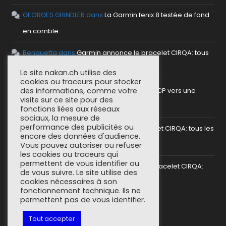
GEORGES GRINDLER
dans
La Garmin fenix 8 testée de fond
en comble
Benguetta
dans
Garmin annonce le bracelet CIRQA: tous
les détails
Le site nakan.ch utilise des
cookies ou traceurs pour stocker
antho
dans
Mettre en place un serveur MCP vers une
des informations, comme votre
visite sur ce site pour des
plateforme sportive
fonctions liées aux réseaux
sociaux, la mesure de
performance des publicités ou
SoCorsu
dans
Garmin annonce le bracelet CIRQA: tous les
encore des données d'audience.
détails
Vous pouvez autoriser ou refuser
les cookies ou traceurs qui
permettent de vous identifier ou
greg (nakan)
dans
Garmin annonce le bracelet CIRQA:
de vous suivre. Le site utilise des
cookies nécessaires à son
tous les détails
fonctionnement technique. Ils ne
permettent pas de vous identifier.
Tout accepter