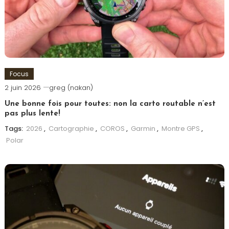
Focus
2 juin 2026
greg (nakan)
Une bonne fois pour toutes: non la carto routable n’est
pas plus lente!
Tags:
2026
,
Cartographie
,
COROS
,
Garmin
,
Montre GPS
,
Polar