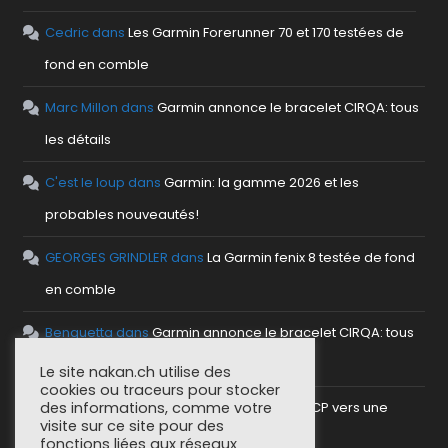
Cedric
dans
Les Garmin Forerunner 70 et 170 testées de
fond en comble
Marc Millon
dans
Garmin annonce le bracelet CIRQA: tous
les détails
C'est le loup
dans
Garmin: la gamme 2026 et les
probables nouveautés!
GEORGES GRINDLER
dans
La Garmin fenix 8 testée de fond
en comble
Benguetta
dans
Garmin annonce le bracelet CIRQA: tous
les détails
Le site nakan.ch utilise des
cookies ou traceurs pour stocker
antho
dans
Mettre en place un serveur MCP vers une
des informations, comme votre
visite sur ce site pour des
plateforme sportive
fonctions liées aux réseaux