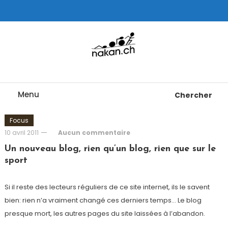
Skip
To
Content
Tests de montres cardio GPS, triathlon et plus
nakan.ch
Menu
Chercher
Focus
10 avril 2011
Aucun commentaire
Un nouveau blog, rien qu’un blog, rien que sur le
sport
Si il reste des lecteurs réguliers de ce site internet, ils le savent
bien: rien n’a vraiment changé ces derniers temps… Le blog
presque mort, les autres pages du site laissées à l’abandon.