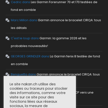
Cedric
dans
Les Garmin Forerunner 70 et 170 testées de
fond en comble
Marc Millon
dans
Garmin annonce le bracelet CIRQA: tous
les détails
C'est le loup
dans
Garmin: la gamme 2026 et les
probables nouveautés!
GEORGES GRINDLER
dans
La Garmin fenix 8 testée de fond
en comble
Benguetta
dans
Garmin annonce le bracelet CIRQA: tous
les détails
Le site nakan.ch utilise des
cookies ou traceurs pour stocker
antho
dans
Mettre en place un serveur MCP vers une
des informations, comme votre
visite sur ce site pour des
plateforme sportive
fonctions liées aux réseaux
sociaux, la mesure de