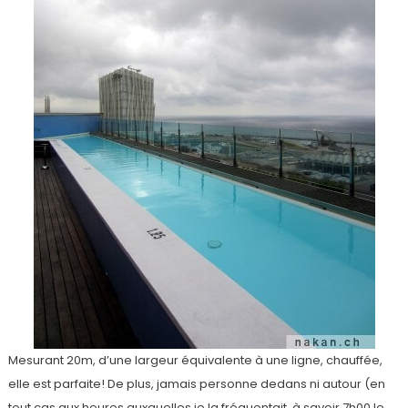
Mesurant 20m, d’une largeur équivalente à une ligne, chauffée,
elle est parfaite! De plus, jamais personne dedans ni autour (en
tout cas aux heures auxquelles je la fréquentait, à savoir 7h00 le