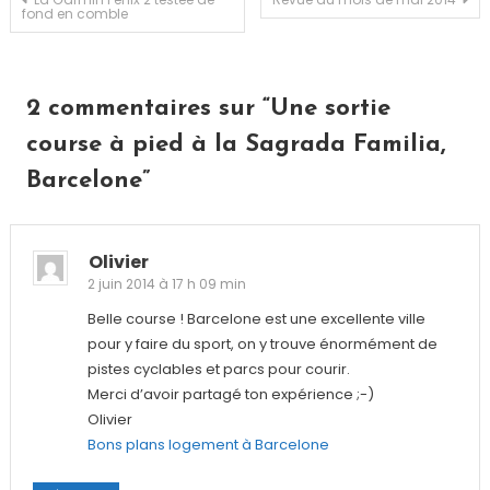
Navigation
fond en comble
de
l’article
2 commentaires sur “
Une sortie
course à pied à la Sagrada Familia,
Barcelone
”
Olivier
2 juin 2014 à 17 h 09 min
Belle course ! Barcelone est une excellente ville
pour y faire du sport, on y trouve énormément de
pistes cyclables et parcs pour courir.
Merci d’avoir partagé ton expérience ;-)
Olivier
Bons plans logement à Barcelone