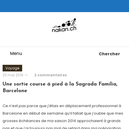
Skip
To
Content
Tests de montres cardio GPS, triathlon et plus
nakan.ch
Menu
Chercher
Voyage
23 mai 2014
2 commentaires
Une sortie course à pied à la Sagrada Familia,
Barcelone
Ce n’est pas parce que j’étais en déplacement professionnel à
Barcelone en début de semaine qu’il fallait que j’oublie que mes
grosses échéances de ma saison 2014 approchaient à grands
pas et que j’ai toujours pas mal de retard dans ma préparation…