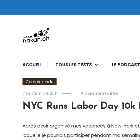
Skip
To
Content
Tests de montres cardio GPS, triathlon et plus
nakan.ch
ACCUEIL
TOUS LES TESTS
LE PODCAST
Compte rendu
7 septembre 2014
4 commentaires
NYC Runs Labor Day 10k R
Après avoir organisé mes vacances à New-York et rés
laquelle je pourrais participer pendant ma semain