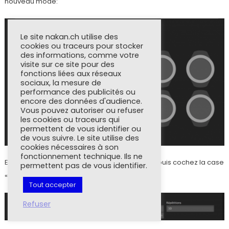
nouveau mode:
Le site nakan.ch utilise des
cookies ou traceurs pour stocker
des informations, comme votre
visite sur ce site pour des
fonctions liées aux réseaux
sociaux, la mesure de
performance des publicités ou
encore des données d'audience.
Vous pouvez autoriser ou refuser
les cookies ou traceurs qui
permettent de vous identifier ou
de vous suivre. Le site utilise des
cookies nécessaires à son
fonctionnement technique. Ils ne
En dessous, cliquez sur les options avancées, puis cochez la case
permettent pas de vous identifier.
« Utiliser le compteur d’intervalles »:
Tout accepter
Refuser