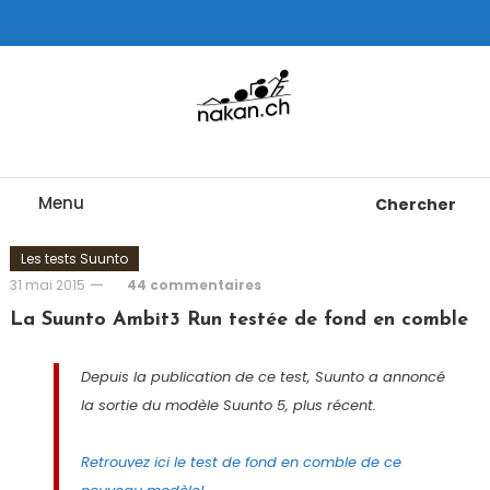
Skip
To
Content
Tests de montres cardio GPS, triathlon et plus
nakan.ch
Menu
Chercher
Les tests Suunto
31 mai 2015
44 commentaires
La Suunto Ambit3 Run testée de fond en comble
Depuis la publication de ce test, Suunto a annoncé
la sortie du modèle Suunto 5, plus récent.
Retrouvez ici le test de fond en comble de ce