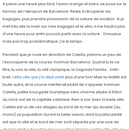
A peine une heure plus tard, l’avion orange et blanc se pose sur le
tarmac de l’aéroport de Barcelone. Reste à récupérer les
bagages, puis prendre possession de la voiture de location. Si je
met très vite la main sur mes bagages et le vélo, il me faudra plus
d’une heure pour enfin pouvoir partir avec la voiture… Ennuyeux
mais pas trop problématique: j’ai le temps.
Pendant que je roule en direction de Calella, parlons un peu de
l’escroquerie de la course: Ironman Barcelona. Quand tu lis ce
titre, tu vois la ville, la cité olympique, la Sagrada Familia… Enfin
bref,
cette ville que j’ai déjà visité
plus d’une fois! Mais la réalité est
toute autre, et la course mériterait plutôt de s’appeler Ironman
Calella, petite bourgade touristique sans charme située à 50km
au nord-est de la capitale catalane. Rien à voir avec la belle ville.
Calella est un de ces villages au bord de la mer qui double (au
moins) sa population durant la belle saison, dont la particularité
est que la ville et le bord de mer sont séparés par une voie de