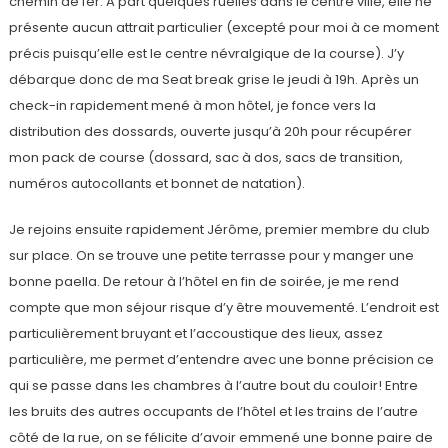
chemin de fer. A part quelques ruelles dans le centre ville, elle ne
présente aucun attrait particulier (excepté pour moi à ce moment
précis puisqu’elle est le centre névralgique de la course). J’y
débarque donc de ma Seat break grise le jeudi à 19h. Après un
check-in rapidement mené à mon hôtel, je fonce vers la
distribution des dossards, ouverte jusqu’à 20h pour récupérer
mon pack de course (dossard, sac à dos, sacs de transition,
numéros autocollants et bonnet de natation).
Je rejoins ensuite rapidement Jérôme, premier membre du club
sur place. On se trouve une petite terrasse pour y manger une
bonne paella. De retour à l’hôtel en fin de soirée, je me rend
compte que mon séjour risque d’y être mouvementé. L’endroit est
particulièrement bruyant et l’accoustique des lieux, assez
particulière, me permet d’entendre avec une bonne précision ce
qui se passe dans les chambres à l’autre bout du couloir! Entre
les bruits des autres occupants de l’hôtel et les trains de l’autre
côté de la rue, on se félicite d’avoir emmené une bonne paire de