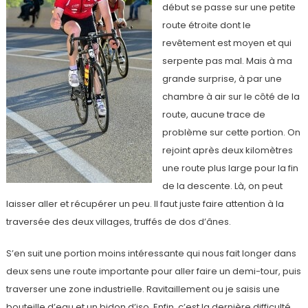
début se passe sur une petite
route étroite dont le
revêtement est moyen et qui
serpente pas mal. Mais à ma
grande surprise, à par une
chambre à air sur le côté de la
route, aucune trace de
problème sur cette portion. On
rejoint après deux kilomètres
une route plus large pour la fin
de la descente. Là, on peut
laisser aller et récupérer un peu. Il faut juste faire attention à la
traversée des deux villages, truffés de dos d’ânes.
S’en suit une portion moins intéressante qui nous fait longer dans
deux sens une route importante pour aller faire un demi-tour, puis
traverser une zone industrielle. Ravitaillement ou je saisis une
bouteille d’eau et un bidon d’iso. Enfin, c’est la dernière difficulté,