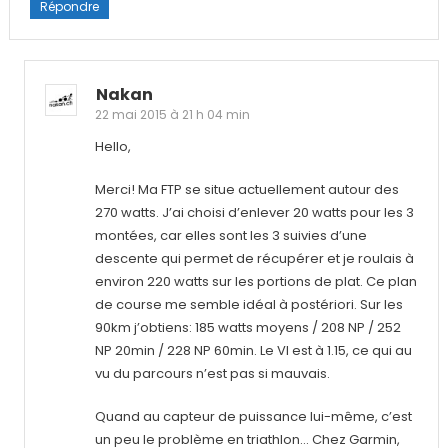
Répondre
Nakan
22 mai 2015 à 21 h 04 min
Hello,
Merci! Ma FTP se situe actuellement autour des
270 watts. J’ai choisi d’enlever 20 watts pour les 3
montées, car elles sont les 3 suivies d’une
descente qui permet de récupérer et je roulais à
environ 220 watts sur les portions de plat. Ce plan
de course me semble idéal à postériori. Sur les
90km j’obtiens: 185 watts moyens / 208 NP / 252
NP 20min / 228 NP 60min. Le VI est à 1.15, ce qui au
vu du parcours n’est pas si mauvais.
Quand au capteur de puissance lui-même, c’est
un peu le problème en triathlon… Chez Garmin,