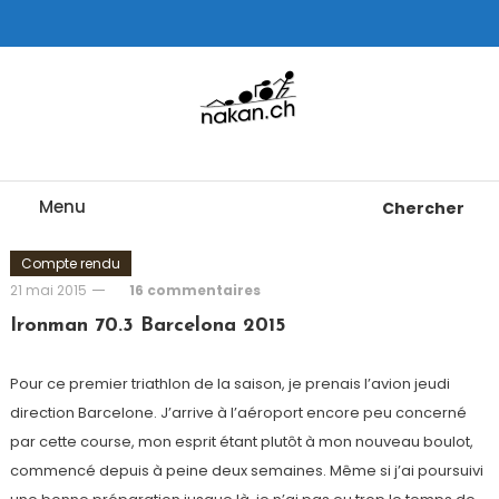
Skip
To
Content
Tests de montres cardio GPS, triathlon et plus
nakan.ch
Menu
Chercher
Compte rendu
21 mai 2015
16 commentaires
Ironman 70.3 Barcelona 2015
Pour ce premier triathlon de la saison, je prenais l’avion jeudi
direction Barcelone. J’arrive à l’aéroport encore peu concerné
par cette course, mon esprit étant plutôt à mon nouveau boulot,
commencé depuis à peine deux semaines. Même si j’ai poursuivi