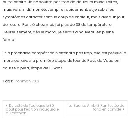
autre affaire. Je ne souffre pas trop de douleurs musculaires,
mais vers midi, mon état empire rapidement, et je subis les
symptômes caractérisant un coup de chaleur, mais avec un jour
de retard. Rentré chez moi, j’ai plus de 38 de température.
Heureusement, dès le mardi, je serais à nouveau en pleine
forme!
Et la prochaine compétition n’attendra pas trop, elle est prévue le
mercredi avec la première étape du tour du Pays de Vaud en
course à pied, étape de 8.5km!
Tags:
Ironman 70.3
Navigation
Du côté de Toulouse le 30
La Suunto Ambit3 Run testée de
août pour l’édition inaugurale
fond en comble
du triathlon
de