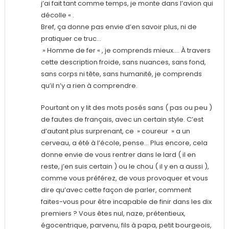
j’ai fait tant comme temps, je monte dans l’avion qui
décolle « .
Bref, ça donne pas envie d’en savoir plus, ni de
pratiquer ce truc…
» Homme de fer « , je comprends mieux…. À travers
cette description froide, sans nuances, sans fond,
sans corps ni tête, sans humanité, je comprends
qu’il n’y a rien à comprendre.
Pourtant on y lit des mots posés sans ( pas ou peu )
de fautes de français, avec un certain style. C’est
d’autant plus surprenant, ce » coureur » a un
cerveau, a été à l’école, pense… Plus encore, cela
donne envie de vous rentrer dans le lard ( il en
reste, j’en suis certain ) ou le chou ( il y en a aussi ),
comme vous préférez, de vous provoquer et vous
dire qu’avec cette façon de parler, comment
faites-vous pour être incapable de finir dans les dix
premiers ? Vous êtes nul, naze, prétentieux,
égocentrique, parvenu, fils à papa, petit bourgeois,