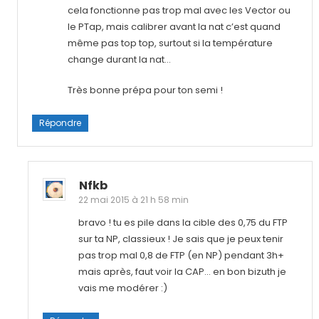
cela fonctionne pas trop mal avec les Vector ou
le PTap, mais calibrer avant la nat c’est quand
même pas top top, surtout si la température
change durant la nat…
Très bonne prépa pour ton semi !
Répondre
Nfkb
22 mai 2015 à 21 h 58 min
bravo ! tu es pile dans la cible des 0,75 du FTP
sur ta NP, classieux ! Je sais que je peux tenir
pas trop mal 0,8 de FTP (en NP) pendant 3h+
mais après, faut voir la CAP… en bon bizuth je
vais me modérer :)