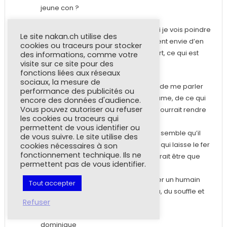
jeune con ?
Peu importe, en vous lisant, même si je vois poindre
Le site nakan.ch utilise des
votre » état d’esprit « , je n’ai nullement envie d’en
cookies ou traceurs pour stocker
savoir plus sur vous, et sur votre sport, ce qui est
des informations, comme votre
visite sur ce site pour des
plus dommageable.
fonctions liées aux réseaux
sociaux, la mesure de
J’aimerais que vous soyez capable de me parler
performance des publicités ou
de votre motivation, de vos états d’âme, de ce qui
encore des données d'audience.
Vous pouvez autoriser ou refuser
vous passe par les sens, de ce qui pourrait rendre
les cookies ou traceurs qui
ce sport sympa…
permettent de vous identifier ou
Et si il y a un vrai défi pour vous, il me semble qu’il
de vous suivre. Le site utilise des
est là, être un homme à part entière qui laisse le fer
cookies nécessaires à son
fonctionnement technique. Ils ne
à sa place, dans son rôle qui ne devrait être que
permettent pas de vous identifier.
secondaire…
Par avance, merci de songer à rester un humain
Tout accepter
avec de la peau, des os, un cerveau, du souffle et
Refuser
des larmes…
dominique