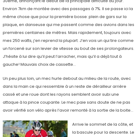
30ème, annonçant le début de la principale difficulté du jour.
Environ 7km de montée avec des passages à 7%. Il se passe ici la
même chose que pour la première bosse: plein de gars sur la
plaque, en danseuse qui me passent comme des avions dans les
premières centaines de mètres. Mais rapidement, toujours avec
mes 250 watts, j’en reprend la plupart. J’en vois un qui tire comme
un forcené sur son levier de vitesse au bout de ses prolongateurs.
J’hésite à lui dire qu’il peut l’arracher, mais qu’il a déjà tout à
gauche! Mauvais choix de cassette…
Un peu plus loin, un mec hurle debout au milieu de la route, avec
dans la main ce qui ressemble à un reste de dérailleur arrière
cassé et une roue dont les rayons semblent avoir subi une
attaque à la pince coupante. Le mec paie sans doute de ne pas
avoir vérifié son vélo après l’avoir remonté à la sortie de la boite…
Arrive le sommet de la côte, et
la bascule pour la descente. Le