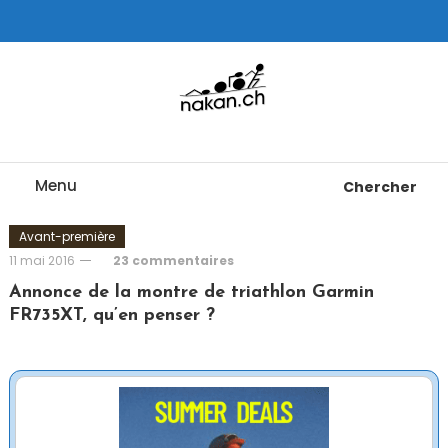
Skip
To
Content
Tests de montres cardio GPS, triathlon et plus
nakan.ch
Menu
Chercher
Avant-première
11 mai 2016
23 commentaires
Annonce de la montre de triathlon Garmin
FR735XT, qu’en penser ?