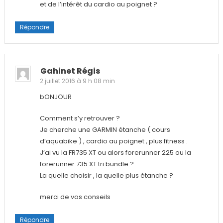
et de l’intérêt du cardio au poignet ?
Répondre
Gahinet Régis
2 juillet 2016 à 9 h 08 min
bONJOUR
Comment s’y retrouver ?
Je cherche une GARMIN étanche ( cours
d’aquabike ) , cardio au poignet , plus fitness .
J’ai vu la FR735 XT ou alors forerunner 225 ou la
forerunner 735 XT tri bundle ?
La quelle choisir , la quelle plus étanche ?
merci de vos conseils
Répondre