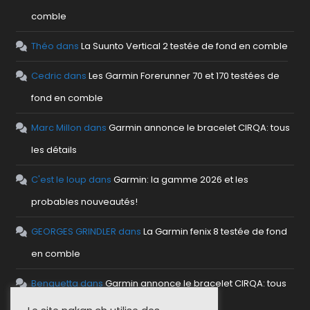
comble
Théo
dans
La Suunto Vertical 2 testée de fond en comble
Cedric
dans
Les Garmin Forerunner 70 et 170 testées de
fond en comble
Marc Millon
dans
Garmin annonce le bracelet CIRQA: tous
les détails
C'est le loup
dans
Garmin: la gamme 2026 et les
probables nouveautés!
GEORGES GRINDLER
dans
La Garmin fenix 8 testée de fond
en comble
Benguetta
dans
Garmin annonce le bracelet CIRQA: tous
les détails