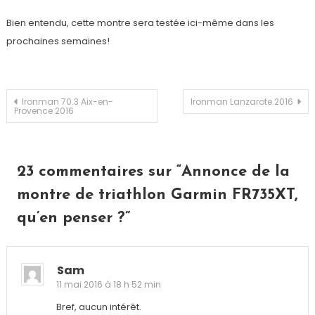
Bien entendu, cette montre sera testée ici-même dans les
prochaines semaines!
Navigation
Ironman 70.3 Aix-en-
Ironman Lanzarote 2016
Provence 2016
de
l’article
23 commentaires sur “
Annonce de la
montre de triathlon Garmin FR735XT,
qu’en penser ?
”
Sam
11 mai 2016 à 18 h 52 min
Bref, aucun intérêt.