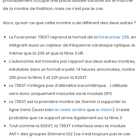
probablement occupé une place laissée vacante sur le marché
de la montre de triathlon, mais ce n’est pas le cas.
Alors, qu’est-ce que cette montre a de différent des deux autres ?
La Forerunner 735XT reprend le format de la
Forerunner 235
, en
intégrant aussi un capteur de fréquence cardiaque optique, le
même que la 235 et que la fénix 3 HR.
L’autonomie est moindre par rapport aux deux autres montres,
inévitable dans un format si petit: 14 heures annoncées, contre
20h pour la fénix 3 et 22h pour la 920XT.
La 735XT n’intègre pas d’altimètre barométrique… L’altitude
sera donc uniquement mesurée via le module GPS.
La 735XT est la première montre de Garmin a supporter la
ligne Varia (aussi bien
le radar arrière
que
le Vision
). Il reste
probable que ce support arrive également sur la fénix 3.
Tout comme la 920XT, la 735XT s’interface avec le module
ANT+ des groupes Shimano Di2 (ce n’est toujours pas le cas