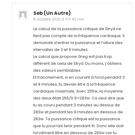
Seb (un Autre)
8 octobre 2020 à 11 h 42 min
Le calcul de la puissance critique de Stryd ne
tient pas compte de la fréquence cardiaque. Il
demande d’entrer la puissance et l’allure des
intervalles de 3 et 9 minutes.
Le calcul que propose Greg est pas trop
différent de celui de Stryd. Du moins, j’obtiens
des valeurs semblables.
Et franchement, si en courant à fond pendant 3
et 9 minutes, tu devais être à la fréquence
cardiaque maximale. Avec 255w, la moyenne
des deux était 255/0.9=283w. Ca veut dire que
tu as couru pendant 3 minutes au dessus de
283w et pendant les 9 minutes en dessous de
283w. Ta puissance critique est la puissance
que tu pourrais tenir pendant 1h. Donc elle doit
forcément être en dessous de 283w car tu