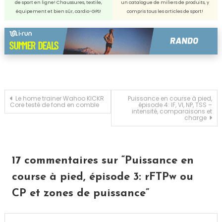
de sport en ligne! Chaussures, textile,
un catalogue de miliers de produits, y
équipement et bien sûr, cardio-GPS!
compris tous les articles de sport!
Navigation
Le home trainer Wahoo KICKR
Puissance en course à pied,
Core testé de fond en comble
épisode 4: IF, VI, NP, TSS –
intensité, comparaisons et
charge
de
l’article
17 commentaires sur “
Puissance en
course à pied, épisode 3: rFTPw ou
CP et zones de puissance
”