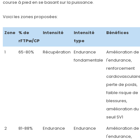
course à pied en se basant sur la puissance.
Voici les zones proposées:
Zone
% de
Intensité
Intensité
Bénéfices
rFTPw/CP
type
1
65-80%
Récupération
Endurance
Amélioration de
fondamentale
l'endurance,
renforcement
cardiovasculaire
perte de poids,
faible risque de
blessures,
amélioration du
seuil SV1
2
81-88%
Endurance
Endurance
Amélioration de
l'endurance,