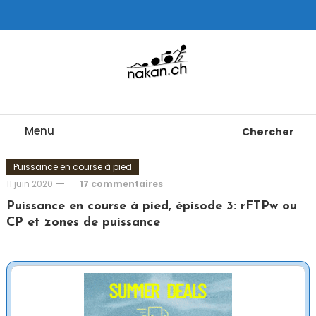
Skip
To
Content
Tests de montres cardio GPS, triathlon et plus
nakan.ch
Menu
Chercher
Puissance en course à pied
11 juin 2020
17 commentaires
Puissance en course à pied, épisode 3: rFTPw ou
CP et zones de puissance