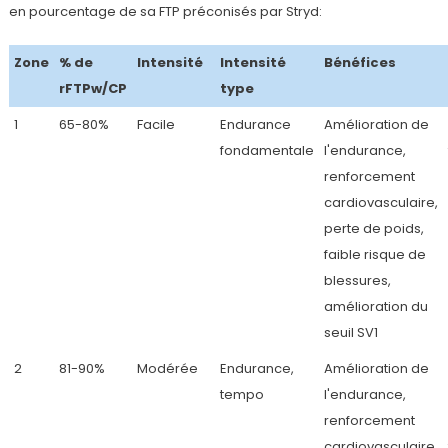
en pourcentage de sa FTP préconisés par Stryd:
Zone
% de
Intensité
Intensité
Bénéfices
rFTPw/CP
type
1
65-80%
Facile
Endurance
Amélioration de
fondamentale
l'endurance,
renforcement
cardiovasculaire,
perte de poids,
faible risque de
blessures,
amélioration du
seuil SV1
2
81-90%
Modérée
Endurance,
Amélioration de
tempo
l'endurance,
renforcement
cardiovasculaire,