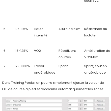
seuil SV2
5
106-115%
Haute
Allure de 5km
Résistance au
intensité
lactate
6
116-128%
VO2
Répétitions
Amélioration de
courtes
VO2Max
7
129-300%
Travail
Sprint
Sprint, soutien
anaérobique
anaérobique
Dans Training Peaks, on pourra simplement ajuster la valeur de
FTP de course à pied et recalculer automatiquement les zones: