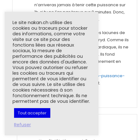
n’arriveras jamais à tenir cette puissance sur
1h, si tu ne l’as pas tenue sur 9 minutes. Donc,
tes 321w…. sont plutôt suspects…
Le site nakan.ch utilise des
cookies ou traceurs pour stocker
D’ailleurs c’est l’une des grandes lacunes de
des informations, comme votre
visite sur ce site pour des
l’algorithme d’auto-calcul de Stryd. Comme ils
fonctions liées aux réseaux
n’exploitent pas la fréquence cardiaque, ils ne
sociaux, la mesure de
savent pas si tu as couru à fond. Ils fond
performance des publicités ou
l’hypothèse que tu cours régulièrement en
encore des données d'audience.
Vous pouvez autoriser ou refuser
fractionné. Sur
les cookies ou traceurs qui
http://dyrts.free.fr/fr/posts/algo-puissance-
permettent de vous identifier ou
critique/
je détaille plus ce point.
de vous suivre. Le site utilise des
cookies nécessaires à son
fonctionnement technique. Ils ne
Répondre
permettent pas de vous identifier.
Tout accepter
ABRIC
Refuser
8 octobre 2020 à 17 h 57 min