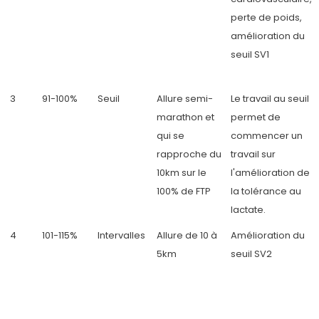
perte de poids,
amélioration du
seuil SV1
3
91-100%
Seuil
Allure semi-
Le travail au seuil
marathon et
permet de
qui se
commencer un
rapproche du
travail sur
10km sur le
l'amélioration de
100% de FTP
la tolérance au
lactate.
4
101-115%
Intervalles
Allure de 10 à
Amélioration du
5km
seuil SV2