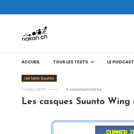
Skip
To
Content
Tests de montres cardio GPS, triathlon et plus
nakan.ch
ACCUEIL
TOUS LES TESTS
LE PODCAST
Les tests Suunto
7 mars 2024
3 commentaires
Les casques Suunto Wing e