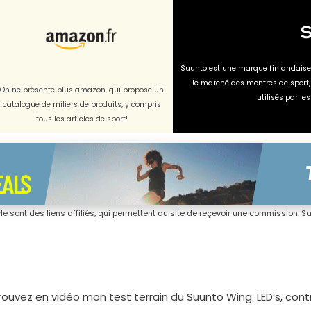
Suunto est une marque finlandaise q
le marché des montres de sport,
On ne présente plus amazon, qui propose un
utilisés par le
catalogue de miliers de produits, y compris
tous les articles de sport!
icle sont des liens affiliés, qui permettent au site de reçevoir une commission. San
rouvez en vidéo mon test terrain du Suunto Wing. LED’s, con