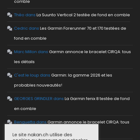
comble
Théo
dans
La Suunto Vertical 2 testée de fond en comble
Cedric
dans
Les Garmin Forerunner 70 et 170 testées de
fond en comble
Marc Millon
dans
Garmin annonce le bracelet CIRQA: tous
les détails
C'est le loup
dans
Garmin: la gamme 2026 et les
probables nouveautés!
GEORGES GRINDLER
dans
La Garmin fenix 8 testée de fond
en comble
Benguetta
dans
Garmin annonce le bracelet CIRQA: tous
les détails
Le site nakan.ch utilise des