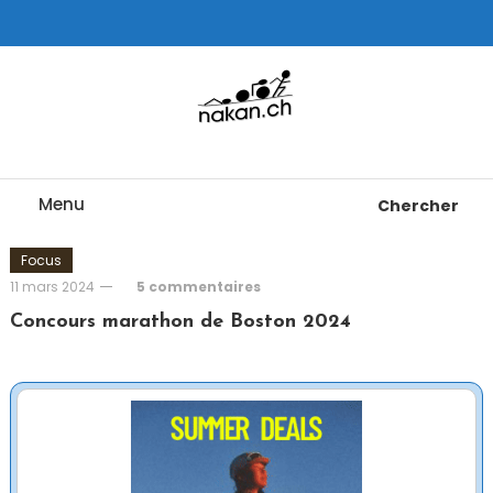
Skip
To
Content
Tests de montres cardio GPS, triathlon et plus
nakan.ch
Menu
Chercher
Focus
11 mars 2024
5 commentaires
Concours marathon de Boston 2024