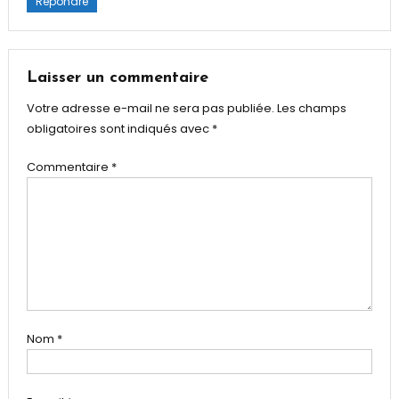
Répondre
Laisser un commentaire
Votre adresse e-mail ne sera pas publiée.
Les champs
obligatoires sont indiqués avec
*
Commentaire
*
Nom
*