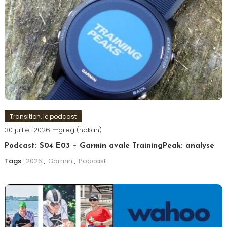
Transition, le podcast
30 juillet 2026
greg (nakan)
Podcast: S04 E03 – Garmin avale TrainingPeak: analyse
Tags:
2026
,
Garmin
,
Podcast