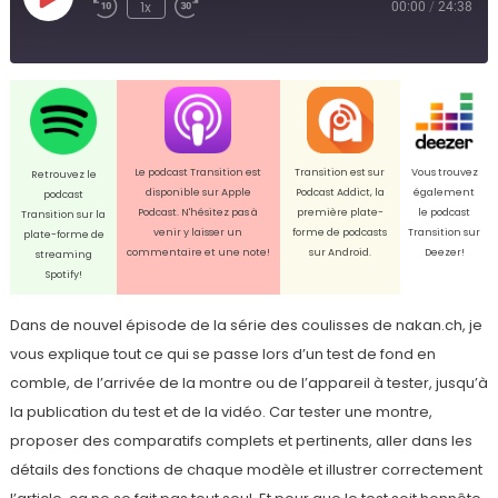
Play
1x
00:00
/
24:38
Episode
Le podcast Transition est
Transition est sur
Vous trouvez
Retrouvez le
disponible sur Apple
Podcast Addict, la
également
podcast
Podcast. N'hésitez pas à
première plate-
le podcast
Transition sur la
venir y laisser un
forme de podcasts
Transition sur
plate-forme de
commentaire et une note!
sur Android.
Deezer!
streaming
Spotify!
Dans de nouvel épisode de la série des coulisses de nakan.ch, je
vous explique tout ce qui se passe lors d’un test de fond en
comble, de l’arrivée de la montre ou de l’appareil à tester, jusqu’à
la publication du test et de la vidéo. Car tester une montre,
proposer des comparatifs complets et pertinents, aller dans les
détails des fonctions de chaque modèle et illustrer correctement