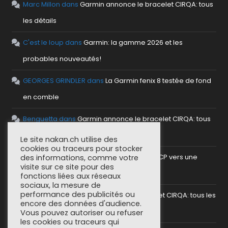
Marc Millon
dans
Garmin annonce le bracelet CIRQA: tous
les détails
C'est le loup
dans
Garmin: la gamme 2026 et les
probables nouveautés!
GEORGES GRINDLER
dans
La Garmin fenix 8 testée de fond
en comble
Benguetta
dans
Garmin annonce le bracelet CIRQA: tous
les détails
Le site nakan.ch utilise des
cookies ou traceurs pour stocker
antho
dans
Mettre en place un serveur MCP vers une
des informations, comme votre
visite sur ce site pour des
plateforme sportive
fonctions liées aux réseaux
sociaux, la mesure de
performance des publicités ou
SoCorsu
dans
Garmin annonce le bracelet CIRQA: tous les
encore des données d'audience.
détails
Vous pouvez autoriser ou refuser
les cookies ou traceurs qui