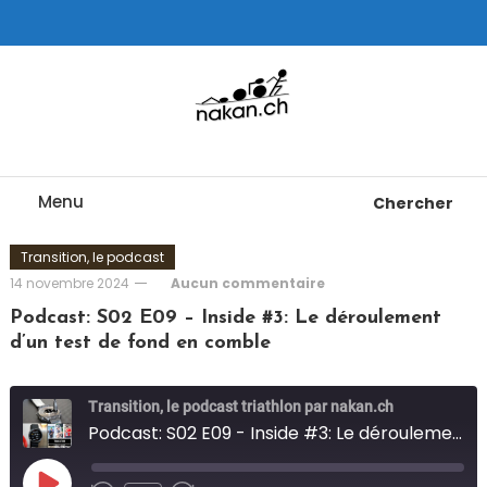
Skip
To
Content
Tests de montres cardio GPS, triathlon et plus
nakan.ch
Menu
Chercher
Transition, le podcast
14 novembre 2024
Aucun commentaire
Podcast: S02 E09 – Inside #3: Le déroulement
d’un test de fond en comble
Transition, le podcast triathlon par nakan.ch
Podcast: S02 E09 - Inside #3: Le déroulement d'un test de fond en comble