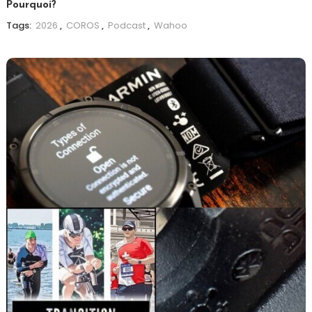
Pourquoi?
Tags:
2026
,
COROS
,
Podcast
,
Wahoo