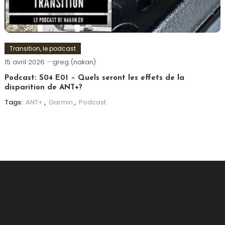
Transition, le podcast
15 avril 2026
greg (nakan)
Podcast: S04 E01 – Quels seront les effets de la
disparition de ANT+?
Tags:
ANT+
,
Garmin
,
Podcast