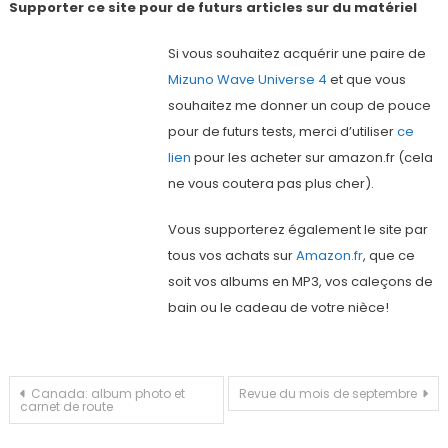
Supporter ce site pour de futurs articles sur du matériel
Si vous souhaitez acquérir une paire de
Mizuno Wave Universe 4
et que vous
souhaitez me donner un coup de pouce
pour de futurs tests, merci d’utiliser
ce
lien
pour les acheter sur amazon.fr (cela
ne vous coutera pas plus cher).
Vous supporterez également le site par
tous vos achats sur
Amazon.fr
, que ce
soit vos albums en MP3, vos caleçons de
bain ou le cadeau de votre nièce!
Navigation
Canada: album photo et
Revue du mois de septembre
carnet de route
de