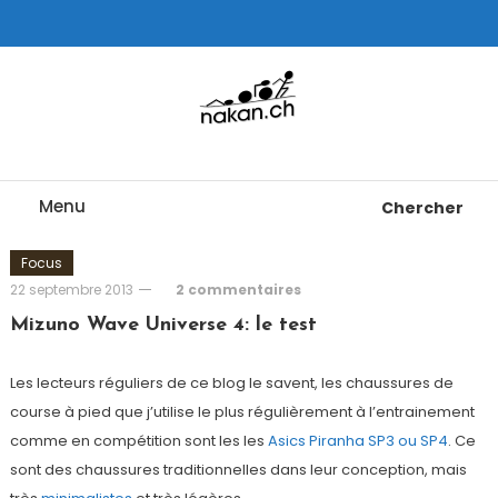
Skip
To
Content
Tests de montres cardio GPS, triathlon et plus
nakan.ch
Menu
Chercher
Focus
22 septembre 2013
2 commentaires
Mizuno Wave Universe 4: le test
Les lecteurs réguliers de ce blog le savent, les chaussures de
course à pied que j’utilise le plus régulièrement à l’entrainement
comme en compétition sont les les
Asics Piranha SP3 ou SP4
. Ce
sont des chaussures traditionnelles dans leur conception, mais