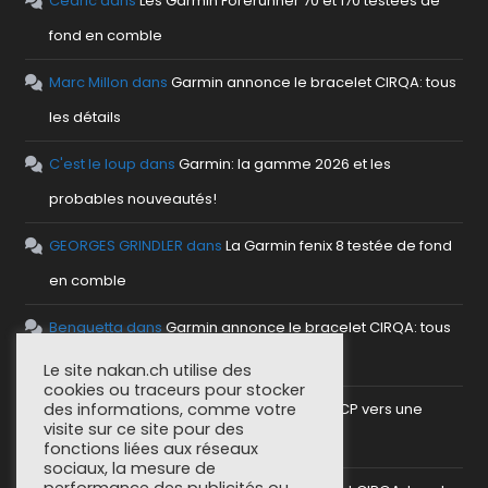
Cedric
dans
Les Garmin Forerunner 70 et 170 testées de
fond en comble
Marc Millon
dans
Garmin annonce le bracelet CIRQA: tous
les détails
C'est le loup
dans
Garmin: la gamme 2026 et les
probables nouveautés!
GEORGES GRINDLER
dans
La Garmin fenix 8 testée de fond
en comble
Benguetta
dans
Garmin annonce le bracelet CIRQA: tous
les détails
Le site nakan.ch utilise des
cookies ou traceurs pour stocker
antho
dans
Mettre en place un serveur MCP vers une
des informations, comme votre
visite sur ce site pour des
plateforme sportive
fonctions liées aux réseaux
sociaux, la mesure de