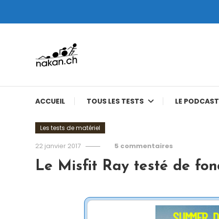
Skip
To
Content
Tests de montres cardio GPS, triathlon et plus
nakan.ch
ACCUEIL
TOUS LES TESTS
LE PODCAST
Les tests de matériel
22 janvier 2017
5 commentaires
Le Misfit Ray testé de fo