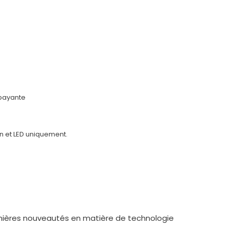
payante
on et LED uniquement.
ernières nouveautés en matière de technologie