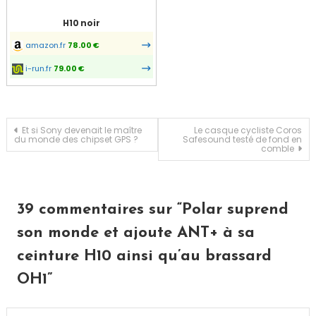
H10 noir
amazon.fr
78.00 €
i-run.fr
79.00 €
Navigation
Et si Sony devenait le maître
Le casque cycliste Coros
du monde des chipset GPS ?
Safesound testé de fond en
comble
de
l’article
39 commentaires sur “
Polar suprend
son monde et ajoute ANT+ à sa
ceinture H10 ainsi qu’au brassard
OH1
”