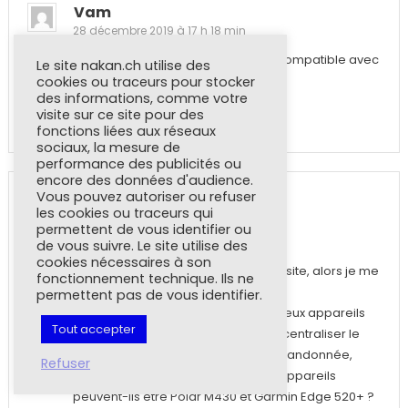
Vam
28 décembre 2019 à 17 h 18 min
Bonjour est ce que la polar h10 est compatible avec
Le site nakan.ch utilise des
la spartan ultra
cookies ou traceurs pour stocker
des informations, comme votre
visite sur ce site pour des
Répondre
fonctions liées aux réseaux
sociaux, la mesure de
performance des publicités ou
encore des données d'audience.
Vous pouvez autoriser ou refuser
Hervé B
les cookies ou traceurs qui
25 février 2020 à 19 h 43 min
permettent de vous identifier ou
de vous suivre. Le site utilise des
Bonjour,
cookies nécessaires à son
Je n’ai pas su trouver l’info sur votre site, alors je me
fonctionnement technique. Ils ne
permets de vous solliciter.
permettent pas de vous identifier.
Je lis que le H10 est utilisable avec deux appareils
Tout accepter
simultanément. Souhaitant pouvoir centraliser le
suivi de mes différentes pratiques (randonnée,
Refuser
càp, vélo) sur Polar Flow, ces deux appareils
peuvent-ils être Polar M430 et Garmin Edge 520+ ?