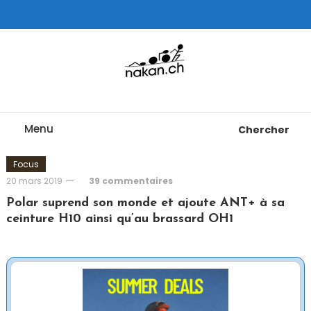
Skip
To
Content
Tests de montres cardio GPS, triathlon et plus
nakan.ch
Menu
Chercher
Focus
20 mars 2019
39 commentaires
Polar suprend son monde et ajoute ANT+ à sa
ceinture H10 ainsi qu’au brassard OH1