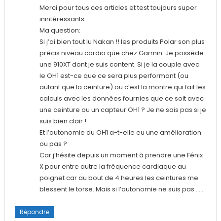
Merci pour tous ces articles et test toujours super
inintéressants.
Ma question:
Si j’ai bien tout lu Nakan !! les produits Polar son plus
précis niveau cardio que chez Garmin. Je possède
une 910XT dont je suis content. Si je la couple avec
le OH1 est-ce que ce sera plus performant (ou
autant que la ceinture) ou c’est la montre qui fait les
calculs avec les données fournies que ce soit avec
une ceinture ou un capteur OH1 ? Je ne sais pas si je
suis bien clair !
Et l’autonomie du OH1 a-t-elle eu une amélioration
ou pas ?
Car j’hésite depuis un moment à prendre une Fénix
X pour entre autre la fréquence cardiaque au
poignet car au bout de 4 heures les ceintures me
blessent le torse. Mais si l’autonomie ne suis pas …..
Répondre