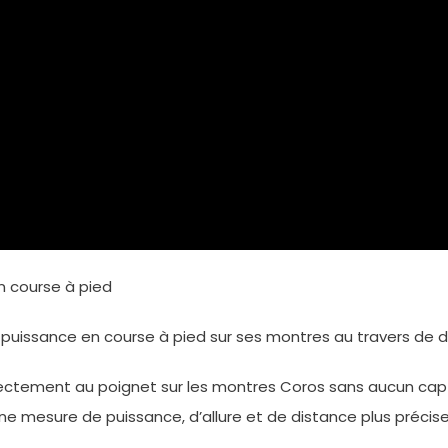
n course à pied
uissance en course à pied sur ses montres au travers de 
rectement au poignet sur les montres Coros sans aucun cap
une mesure de puissance, d’allure et de distance plus précis