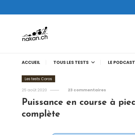
Skip
To
Content
Tests de montres cardio GPS, triathlon et plus
nakan.ch
ACCUEIL
TOUS LES TESTS
LE PODCAST
Les tests Coros
25 août 2020
23 commentaires
Puissance en course à pied
complète