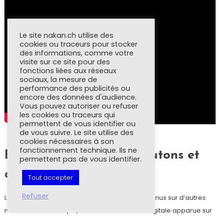
Le site nakan.ch utilise des
cookies ou traceurs pour stocker
des informations, comme votre
visite sur ce site pour des
fonctions liées aux réseaux
sociaux, la mesure de
performance des publicités ou
encore des données d'audience.
Vous pouvez autoriser ou refuser
les cookies ou traceurs qui
permettent de vous identifier ou
de vous suivre. Le site utilise des
cookies nécessaires à son
fonctionnement technique. Ils ne
Ergonomie générale, boutons et
permettent pas de vous identifier.
couronne digitale
Tout accepter
Refuser
La Coros Vertix reprend des éléments déjà connus sur d’autres
montres de la marque, comme la couronne digitale apparue sur