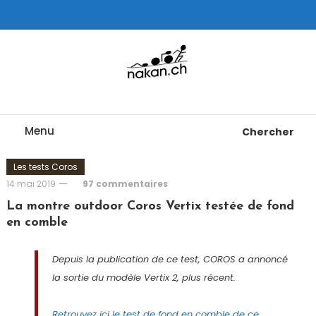
Skip
To
Content
Tests de montres cardio GPS, triathlon et plus
nakan.ch
Menu
Chercher
Les tests Coros
14 mai 2019
97 commentaires
La montre outdoor Coros Vertix testée de fond
en comble
Depuis la publication de ce test, COROS a annoncé
la sortie du modèle Vertix 2, plus récent.
Retrouvez ici le test de fond en comble de ce