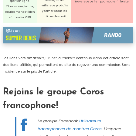
sport en ligne!
travers de ce lien pour soutenir le site!
miliers de produits,
Chaussures, textile,
y compris tous les
équipement et bien
articles de sport!
sûr, cardio-GPS!
Les liens vers amazon.fr, i-run.fr, alltricks.fr contenus dans cet article sont
des liens affiliés, qui permettent au site de reçevoir une commission. Sans
incidence sur le prix de l'article!
Rejoins le groupe Coros
francophone!
Le groupe Facebook
Utilisateurs
francophones de montres Coros
: L'espace