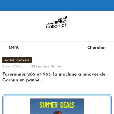
Skip
To
Content
Tests de montres cardio GPS, triathlon et plus
nakan.ch
Menu
Chercher
Avant-première
2 mars 2023
29 commentaires
Forerunner 265 et 965, la machine à innover de
Garmin en panne…