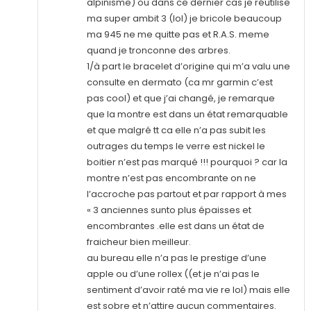
alpinisme) ou dans ce dernier cas je réutilise
ma super ambit 3 (lol) je bricole beaucoup
ma 945 ne me quitte pas et R.A.S. meme
quand je tronconne des arbres.
1/à part le bracelet d’origine qui m’a valu une
consulte en dermato (ca mr garmin c’est
pas cool) et que j’ai changé, je remarque
que la montre est dans un état remarquable
et que malgré tt ca elle n’a pas subit les
outrages du temps le verre est nickel le
boitier n’est pas marqué !!! pourquoi ? car la
montre n’est pas encombrante on ne
l’accroche pas partout et par rapport à mes
« 3 anciennes sunto plus épaisses et
encombrantes .elle est dans un état de
fraicheur bien meilleur.
au bureau elle n’a pas le prestige d’une
apple ou d’une rollex ((et je n’ai pas le
sentiment d’avoir raté ma vie re lol) mais elle
est sobre et n’attire aucun commentaires.