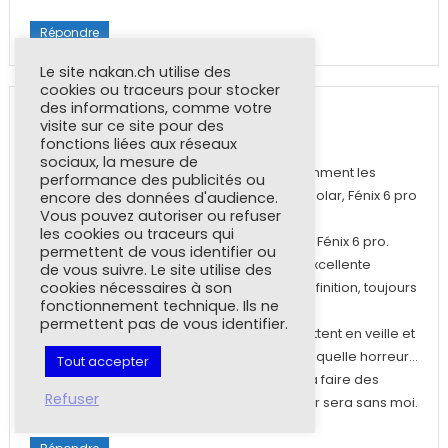
Répondre
Le site nakan.ch utilise des
cookies ou traceurs pour stocker
des informations, comme votre
TB
visite sur ce site pour des
3 mars 2023 à 9 h 42 min
fonctions liées aux réseaux
sociaux, la mesure de
Bonjour, j’ai plusieurs montres notamment les
performance des publicités ou
Samsung Gear S3, Fénix 7X saphire solar, Fénix 6 pro
encore des données d'audience.
Vous pouvez autoriser ou refuser
..
les cookies ou traceurs qui
et mon écran préféré est celui de la Fénix 6 pro.
permettent de vous identifier ou
Très bon contraste sans être trop, excellente
de vous suivre. Le site utilise des
visibilité, faible reflets, très bonne définition, toujours
cookies nécessaires à son
fonctionnement technique. Ils ne
allumé, faible consommation.
permettent pas de vous identifier.
J’e n’aime pas les écrans qui se mettent en veille et
s’allument dès qu’on bouge le bras, quelle horreur…
Tout accepter
J’espère que Garmin vat continuer à faire des
Refuser
verres Corning Gorilla sinon leur futur sera sans moi.