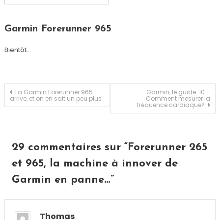
Garmin Forerunner 965
Bientôt…
Navigation
La Garmin Forerunner 965
Garmin, le guide: 10 –
arrive, et on en sait un peu plus
Comment mesurer la
fréquence cardiaque?
de
l’article
29 commentaires sur “
Forerunner 265
et 965, la machine à innover de
Garmin en panne…
”
Thomas