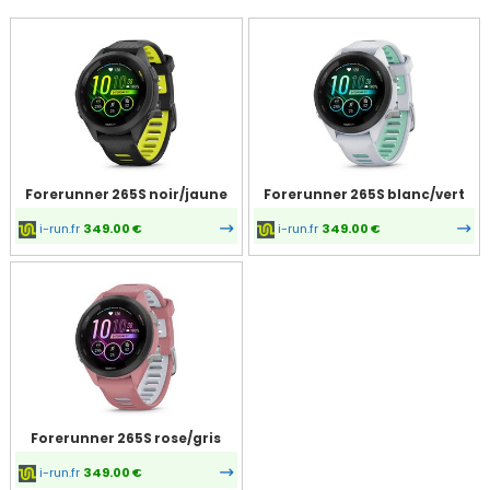
Forerunner 265S noir/jaune
Forerunner 265S blanc/vert
i-run.fr
349.00 €
i-run.fr
349.00 €
Forerunner 265S rose/gris
i-run.fr
349.00 €