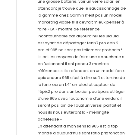
une grosse batterie, voir un verre solar. en
attendant je trouve que le saucissonnage de
la gamme chez Garmin n’est pas un model
marketing viable !!! il devrait mieux penser à
faire « LA » montre de référence
incontournable car aujourd’hui les Bla Bla
essayant de départager fenix7 pro epix 2
pro et 965 ne sont pas tellement probants !
ils ont les moyens de faire une « boucherie »
en fusionnant il ont pondu 3 montres
références si ils refondent en un model fenix
epix enduro 965 c’est à dire soft et torche de
la fenix ecran 1.4″ amoled et capteur de
l’épix2 pro dans un boitier peu épais et léger
d’une 965 avec l’autonomie d’une enduro il
seront pas loin de l’outil universel parfait et
nous ils nous éviteront la « méningite
acheteuse » .
En attendant a mon sens la 965 est la top
montre d’aujourd’huis sont ratio prix fonction