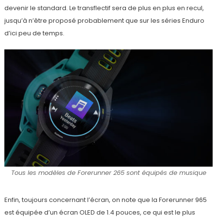
devenir le standard. Le transflectif sera de plus en plus en recul,
jusqu’à n’être proposé probablement que sur les séries Enduro
d’ici peu de temps.
Tous les modèles de Forerunner 265 sont équipés de musique
Enfin, toujours concernant l’écran, on note que la Forerunner 965
est équipée d’un écran OLED de 1.4 pouces, ce qui est le plus