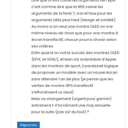
Dire que la 965 casse les arguments de l’epix
c’est comme dire que la 955 casse les
arguments de la fenix 7, vrai et faux pour les
arguments cités plus haut (design et solidité).
Au moins si on veut une montre OLED on a le
même niveau de choix que pour une montre à
écran transflectif, chacun pourra choisir selon
ses critères.
Enfin quand on voit le succès des montres OLED
(EPIX, et VENU), et bien sûr la tentative d’Apple
dans les montres de sport, il paraissait logique
de proposer un modèle avec un nouvel écran
sans attendre 1 an de plus (je pense que les
ventes de montre GPS transflectif
s’effondraient vs oled).
Mais ce changement (urgent pour garmin)
entrainera t-il forcément une maj annuelle
pour la suite (pas sûr du tout) ?
Répondre