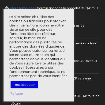
Marc Millon
dans
Garmin annonce le bracelet CIRQA: tous
les détails
Le site nakan.ch utilise des
cookies ou traceurs pour stocker
des informations, comme votre
C'est le loup
dans
Garmin: la gamme 2026 et les
visite sur ce site pour des
probables nouveautés!
fonctions liées aux réseaux
sociaux, la mesure de
performance des publicités ou
GEORGES GRINDLER
dans
La Garmin fenix 8 testée de fond
encore des données d'audience.
Vous pouvez autoriser ou refuser
en comble
les cookies ou traceurs qui
permettent de vous identifier ou
Benguetta
dans
Garmin annonce le bracelet CIRQA: tous
de vous suivre. Le site utilise des
cookies nécessaires à son
les détails
fonctionnement technique. Ils ne
permettent pas de vous identifier.
antho
dans
Mettre en place un serveur MCP vers une
Tout accepter
plateforme sportive
Refuser
SoCorsu
dans
Garmin annonce le bracelet CIRQA: tous les
détails