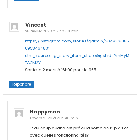
Vincent
28 février 2023 à 22 h 04 min
https://instagram.com/stories/garmin/3048320185
695846483?
utm_source=ig_story_item_share&igshid=YmMyM
TA2M2Y=
Sortie le 2 mars à 16h00 pour la 965
Répondre
Happyman
1 mars 2023 à 21 h 46 min
Et du coup quand est prévu la sortie de l’Epix 3 et
avec quelles fonctionnalités?