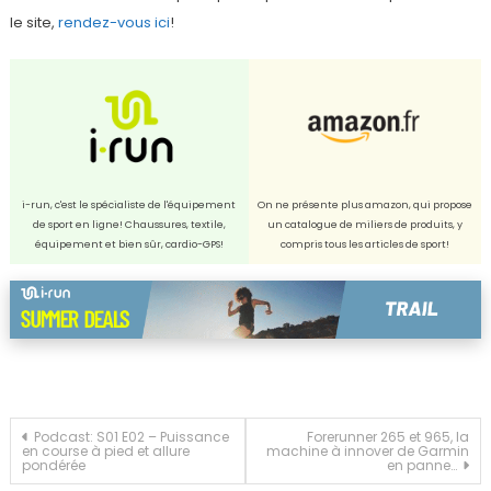
le site,
rendez-vous ici
!
i-run, c'est le spécialiste de l'équipement
On ne présente plus amazon, qui propose
de sport en ligne! Chaussures, textile,
un catalogue de miliers de produits, y
équipement et bien sûr, cardio-GPS!
compris tous les articles de sport!
Navigation
Podcast: S01 E02 – Puissance
Forerunner 265 et 965, la
en course à pied et allure
machine à innover de Garmin
pondérée
en panne…
de