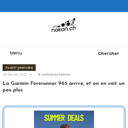
Skip
To
Content
Tests de montres cardio GPS, triathlon et plus
nakan.ch
Menu
Chercher
Avant-première
24 février 2023
8 commentaires
La Garmin Forerunner 965 arrive, et on en sait un
peu plus