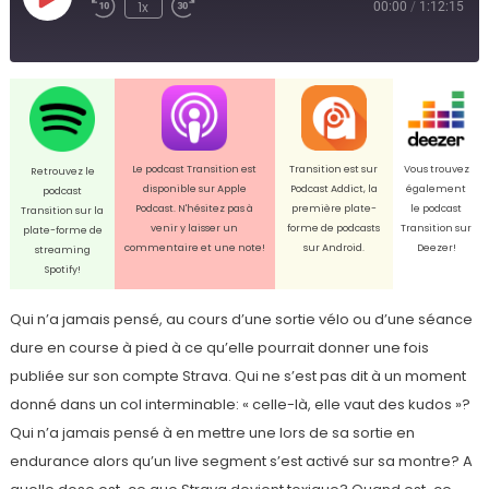
Play
1x
00:00
/
1:12:15
Episode
Le podcast Transition est
Transition est sur
Vous trouvez
Retrouvez le
disponible sur Apple
Podcast Addict, la
également
podcast
Podcast. N'hésitez pas à
première plate-
le podcast
Transition sur la
venir y laisser un
forme de podcasts
Transition sur
plate-forme de
commentaire et une note!
sur Android.
Deezer!
streaming
Spotify!
Qui n’a jamais pensé, au cours d’une sortie vélo ou d’une séance
dure en course à pied à ce qu’elle pourrait donner une fois
publiée sur son compte Strava. Qui ne s’est pas dit à un moment
donné dans un col interminable: « celle-là, elle vaut des kudos »?
Qui n’a jamais pensé à en mettre une lors de sa sortie en
endurance alors qu’un live segment s’est activé sur sa montre? A