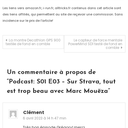
Les liens vers amazon.fr, i-run.fr, alltricks.fr contenus dans cet article sont
des liens affiliés, qui permettent au site de reçevoir une commission. Sans
incidence sur le prix de l'article!
Navigation
La montre Decathlon GPS 900
Le capteur de force mentale
testée de fond en comble
PowerMind SD1 testé de fond en
comble
de
l’article
Un commentaire à propos de
“
Podcast: S01 E03 – Sur Strava, tout
est trop beau avec Marc Mouëza
”
Clément
6 avril 2023 à 14 h 47 min
Très bon épisode Grégory! merci