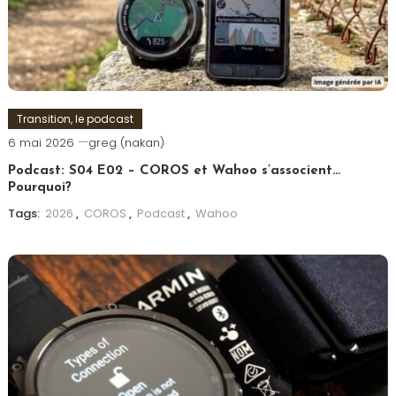
Transition, le podcast
6 mai 2026
greg (nakan)
Podcast: S04 E02 – COROS et Wahoo s’associent…
Pourquoi?
Tags:
2026
,
COROS
,
Podcast
,
Wahoo