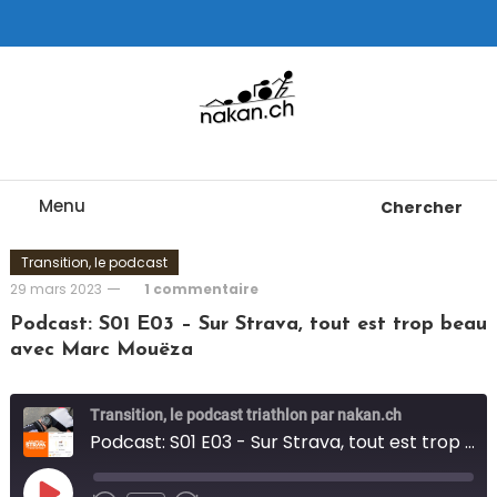
Skip
To
Content
Tests de montres cardio GPS, triathlon et plus
nakan.ch
Menu
Chercher
Transition, le podcast
29 mars 2023
1 commentaire
Podcast: S01 E03 – Sur Strava, tout est trop beau
avec Marc Mouëza
Transition, le podcast triathlon par nakan.ch
Podcast: S01 E03 - Sur Strava, tout est trop beau avec Marc Mouëza