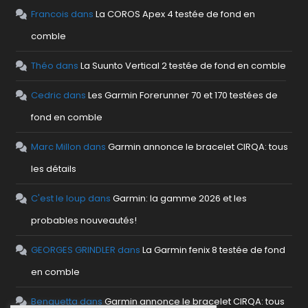
Francois
dans
La COROS Apex 4 testée de fond en
comble
Théo
dans
La Suunto Vertical 2 testée de fond en comble
Cedric
dans
Les Garmin Forerunner 70 et 170 testées de
fond en comble
Marc Millon
dans
Garmin annonce le bracelet CIRQA: tous
les détails
C'est le loup
dans
Garmin: la gamme 2026 et les
probables nouveautés!
GEORGES GRINDLER
dans
La Garmin fenix 8 testée de fond
en comble
Benguetta
dans
Garmin annonce le bracelet CIRQA: tous