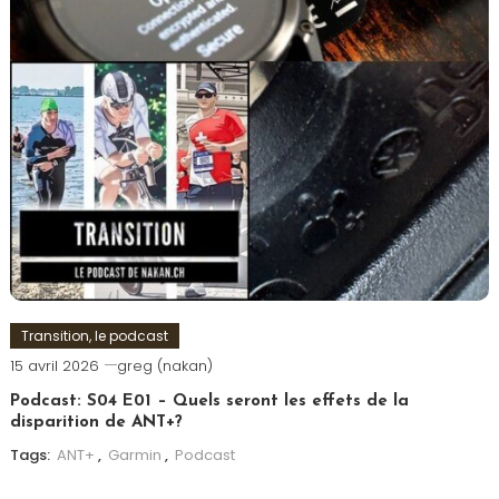
Transition, le podcast
15 avril 2026
greg (nakan)
Podcast: S04 E01 – Quels seront les effets de la
disparition de ANT+?
Tags:
ANT+
,
Garmin
,
Podcast