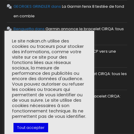
GEORGES GRINDLER
dans
La Garmin fenix 8 testée de fond
en comble
Benguetta
dans
Garmin annonce le bracelet CIRQA: tous
les détails
Le site nakan.ch utilise des
cookies ou traceurs pour stocker
antho
dans
Mettre en place un serveur MCP vers une
des informations, comme votre
visite sur ce site pour des
plateforme sportive
fonctions liées aux réseaux
sociaux, la mesure de
performance des publicités ou
SoCorsu
dans
Garmin annonce le bracelet CIRQA: tous les
encore des données d'audience.
détails
Vous pouvez autoriser ou refuser
les cookies ou traceurs qui
permettent de vous identifier ou
greg (nakan)
dans
Garmin annonce le bracelet CIRQA:
de vous suivre. Le site utilise des
cookies nécessaires à son
tous les détails
fonctionnement technique. Ils ne
permettent pas de vous identifier.
Tout accepter