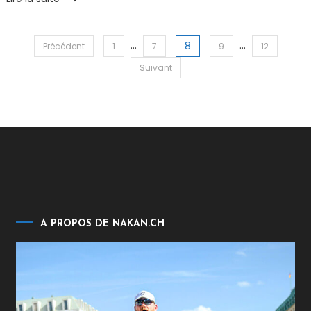
…
…
8
Pagination
Précédent
1
7
9
12
Suivant
des
publications
A PROPOS DE NAKAN.CH