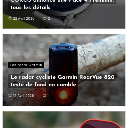
COROS annonce une Pace 4 Premium:
tous les détails
22 Avril 2026
2
Les tests Garmin
Le radar cycliste Garmin RearVue 820
testé de fond en comble
16 Avril 2026
1