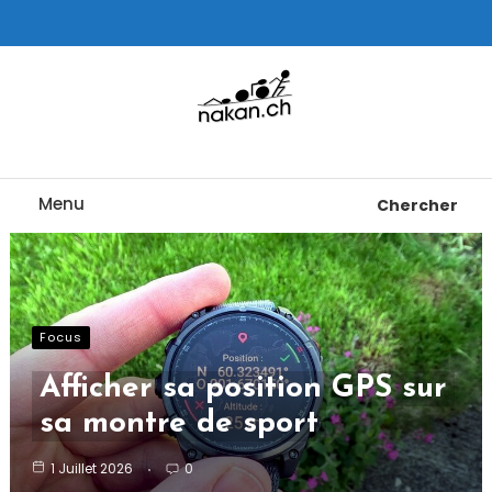
Skip
To
Content
Tests de montres cardio GPS, triathlon et plus
nakan.ch
Menu
Chercher
Focus
Afficher sa position GPS sur
sa montre de sport
1 Juillet 2026
0