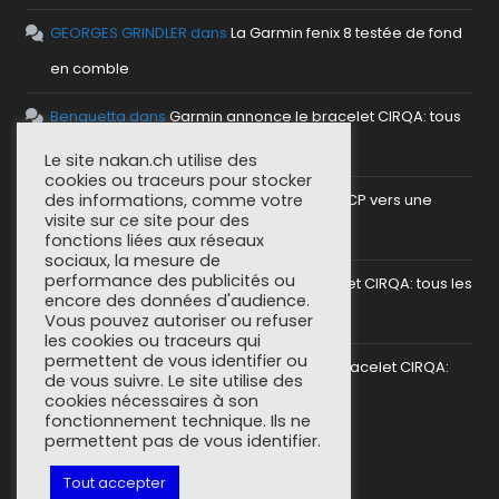
GEORGES GRINDLER
dans
La Garmin fenix 8 testée de fond
en comble
Benguetta
dans
Garmin annonce le bracelet CIRQA: tous
les détails
Le site nakan.ch utilise des
cookies ou traceurs pour stocker
des informations, comme votre
antho
dans
Mettre en place un serveur MCP vers une
visite sur ce site pour des
plateforme sportive
fonctions liées aux réseaux
sociaux, la mesure de
performance des publicités ou
SoCorsu
dans
Garmin annonce le bracelet CIRQA: tous les
encore des données d'audience.
détails
Vous pouvez autoriser ou refuser
les cookies ou traceurs qui
permettent de vous identifier ou
greg (nakan)
dans
Garmin annonce le bracelet CIRQA:
de vous suivre. Le site utilise des
cookies nécessaires à son
tous les détails
fonctionnement technique. Ils ne
permettent pas de vous identifier.
Tout accepter