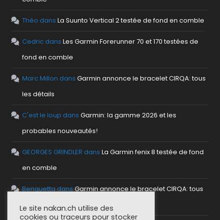
Théo
dans
La Suunto Vertical 2 testée de fond en comble
Cedric
dans
Les Garmin Forerunner 70 et 170 testées de
fond en comble
Marc Millon
dans
Garmin annonce le bracelet CIRQA: tous
les détails
C'est le loup
dans
Garmin: la gamme 2026 et les
probables nouveautés!
GEORGES GRINDLER
dans
La Garmin fenix 8 testée de fond
en comble
Benguetta
dans
Garmin annonce le bracelet CIRQA: tous
les détails
Le site nakan.ch utilise des
cookies ou traceurs pour stocker