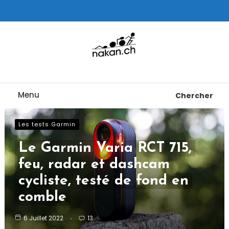
Skip
To
Content
Tests de montres cardio GPS, triathlon et plus
nakan.ch
Menu
Chercher
Les tests Garmin
Le Garmin Varia RCT 715,
feu, radar et dashcam
cycliste, testé de fond en
comble
6 Juillet 2022
13