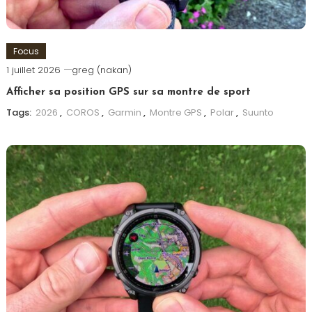
Focus
1 juillet 2026
greg (nakan)
Afficher sa position GPS sur sa montre de sport
Tags:
2026
,
COROS
,
Garmin
,
Montre GPS
,
Polar
,
Suunto