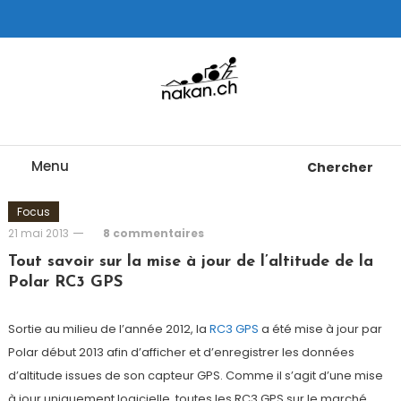
Skip
To
Content
Tests de montres cardio GPS, triathlon et plus
nakan.ch
Menu
Chercher
Focus
21 mai 2013
8 commentaires
Tout savoir sur la mise à jour de l’altitude de la
Polar RC3 GPS
Sortie au milieu de l’année 2012, la
RC3 GPS
a été mise à jour par
Polar début 2013 afin d’afficher et d’enregistrer les données
d’altitude issues de son capteur GPS. Comme il s’agit d’une mise
à jour uniquement logicielle, toutes les RC3 GPS sur le marché