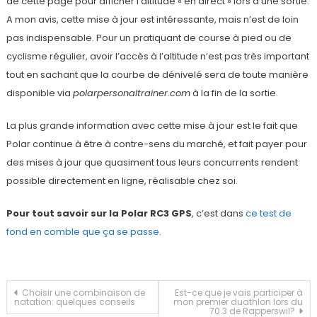
de cette page pour afficher l’altitude « en direct » lors d’une sortie.
A mon avis, cette mise à jour est intéressante, mais n’est de loin
pas indispensable. Pour un pratiquant de course à pied ou de
cyclisme régulier, avoir l’accès à l’altitude n’est pas très important
tout en sachant que la courbe de dénivelé sera de toute manière
disponible via
polarpersonaltrainer.com
à la fin de la sortie.
La plus grande information avec cette mise à jour est le fait que
Polar continue à être à contre-sens du marché, et fait payer pour
des mises à jour que quasiment tous leurs concurrents rendent
possible directement en ligne, réalisable chez soi.
Pour tout savoir sur la Polar RC3 GPS
, c’est dans
ce test de
fond en comble que ça se passe
.
Navigation
Choisir une combinaison de
Est-ce que je vais participer à
natation: quelques conseils
mon premier duathlon lors du
70.3 de Rapperswil?