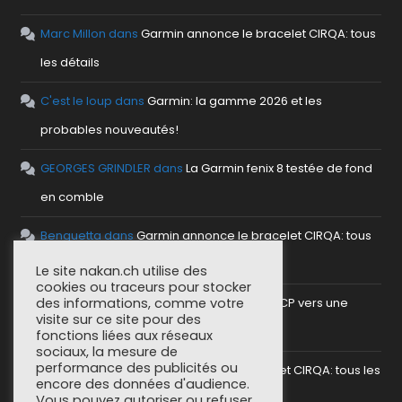
Marc Millon
dans
Garmin annonce le bracelet CIRQA: tous
les détails
C'est le loup
dans
Garmin: la gamme 2026 et les
probables nouveautés!
GEORGES GRINDLER
dans
La Garmin fenix 8 testée de fond
en comble
Benguetta
dans
Garmin annonce le bracelet CIRQA: tous
les détails
Le site nakan.ch utilise des
cookies ou traceurs pour stocker
antho
dans
Mettre en place un serveur MCP vers une
des informations, comme votre
visite sur ce site pour des
plateforme sportive
fonctions liées aux réseaux
sociaux, la mesure de
performance des publicités ou
SoCorsu
dans
Garmin annonce le bracelet CIRQA: tous les
encore des données d'audience.
détails
Vous pouvez autoriser ou refuser